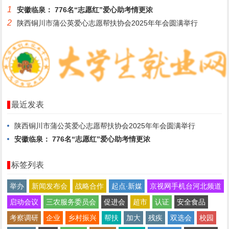
1
安徽临泉： 776名“志愿红”爱心助考情更浓
2
陕西铜川市蒲公英爱心志愿帮扶协会2025年年会圆满举行
最近发表
陕西铜川市蒲公英爱心志愿帮扶协会2025年年会圆满举行
安徽临泉： 776名“志愿红”爱心助考情更浓
标签列表
举办
新闻发布会
战略合作
起点∙新媒
京视网手机台河北频道
启动会议
三农服务委员会
促进会
超市
认证
安全食品
考察调研
企业
乡村振兴
帮扶
加大
残疾
双选会
校园