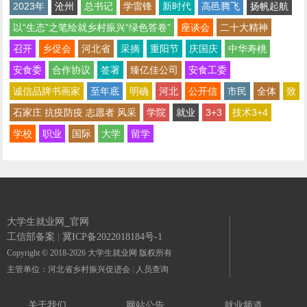
2023年
沧州
总书记
学雷锋
新时代
高邑腾飞
扬帆起航
以“生态”之笔绘就乡村振兴“绿色答卷”
座谈会
二十大精神
召开
乡促会
河北省
采摘
重阳节
庆国庆
中华寿桃
安食委
合作协议
签署
臻亿佳公司
安食工委
诚信品牌书画家
至年底
明确
河北
公开信
市民
全体
致
石家庄 抗疫防疫 志愿者 风采
学院
就业
3+3
技术3+4
学校
职业
国际
大学
留学
大学生就业网_官网
工信部备案
|
冀ICP备2022018184号-1
Copyright © 2018-2026 大学生就业网 版权所有
主管单位：河北省乡村振兴促进会
|
人员查询
关于我们
网站公告
就业频道