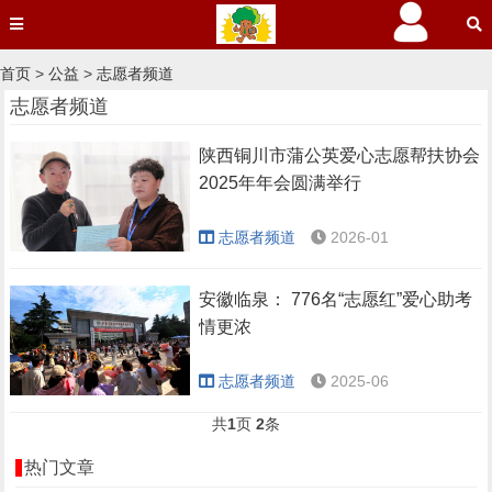
首页
>
公益
>
志愿者频道
志愿者频道
陕西铜川市蒲公英爱心志愿帮扶协会
2025年年会圆满举行
志愿者频道
2026-01
安徽临泉： 776名“志愿红”爱心助考
情更浓
志愿者频道
2025-06
共
1
页
2
条
热门文章