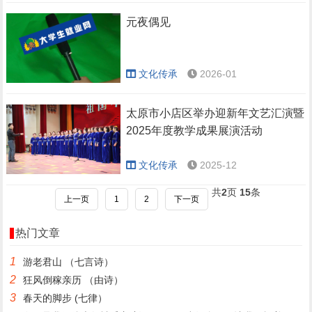
元夜偶见
文化传承
2026-01
太原市小店区举办迎新年文艺汇演暨
2025年度教学成果展演活动
文化传承
2025-12
共
2
页
15
条
上一页
1
2
下一页
热门文章
1
游老君山 （七言诗）
2
狂风倒稼亲历 （由诗）
3
春天的脚步 (七律）