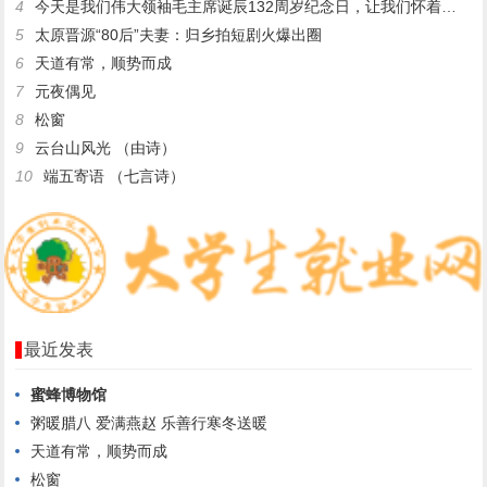
4
今天是我们伟大领袖毛主席诞辰132周岁纪念日，让我们怀着无限
5
太原晋源“80后”夫妻：归乡拍短剧火爆出圈
6
天道有常，顺势而成
7
元夜偶见
8
松窗
9
云台山风光 （由诗）
10
端五寄语 （七言诗）
最近发表
蜜蜂博物馆
粥暖腊八 爱满燕赵 乐善行寒冬送暖
天道有常，顺势而成
松窗