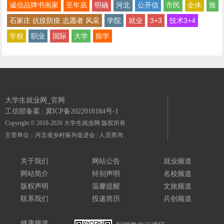
诚信品牌书画家
至年底
明确
河北
公开信
市民
全体
致
石家庄 抗疫防疫 志愿者 风采
学院
就业
3+3
技术3+4
学校
职业
国际
大学
留学
大学生就业网_官网
工信部备案
|
冀ICP备2022018184号-1
Copyright © 2018-2026 大学生就业网 版权所有
主管单位：河北省乡村振兴促进会
|
人员查询
关于我们
网站公告
就业频道
网站简介
特别声明
名校频道
版权声明
温馨提醒
文旅频道
联系我们
投递简历
兵创频道
健康频道