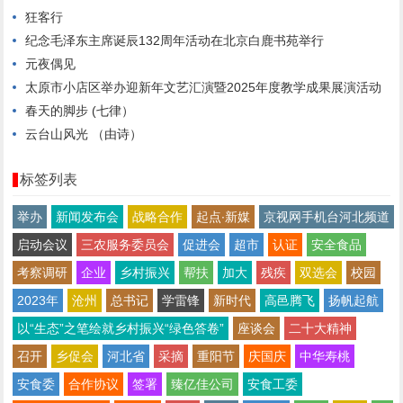
狂客行
纪念毛泽东主席诞辰132周年活动在北京白鹿书苑举行
元夜偶见
太原市小店区举办迎新年文艺汇演暨2025年度教学成果展演活动
春天的脚步 (七律）
云台山风光 （由诗）
标签列表
举办
新闻发布会
战略合作
起点∙新媒
京视网手机台河北频道
启动会议
三农服务委员会
促进会
超市
认证
安全食品
考察调研
企业
乡村振兴
帮扶
加大
残疾
双选会
校园
2023年
沧州
总书记
学雷锋
新时代
高邑腾飞
扬帆起航
以“生态”之笔绘就乡村振兴“绿色答卷”
座谈会
二十大精神
召开
乡促会
河北省
采摘
重阳节
庆国庆
中华寿桃
安食委
合作协议
签署
臻亿佳公司
安食工委