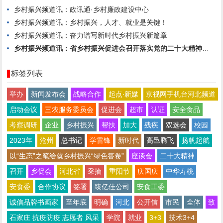
乡村振兴频道讯：政讯通·乡村廉政建设中心
乡村振兴频道讯：乡村振兴，人才、就业是关键！
乡村振兴频道讯：奋力谱写新时代乡村振兴新篇章
乡村振兴频道讯：省乡村振兴促进会召开落实党的二十大精神座谈会
标签列表
举办
新闻发布会
战略合作
起点∙新媒
京视网手机台河北频道
启动会议
三农服务委员会
促进会
超市
认证
安全食品
考察调研
企业
乡村振兴
帮扶
加大
残疾
双选会
校园
2023年
沧州
总书记
学雷锋
新时代
高邑腾飞
扬帆起航
以“生态”之笔绘就乡村振兴“绿色答卷”
座谈会
二十大精神
召开
乡促会
河北省
采摘
重阳节
庆国庆
中华寿桃
安食委
合作协议
签署
臻亿佳公司
安食工委
诚信品牌书画家
至年底
明确
河北
公开信
市民
全体
致
石家庄 抗疫防疫 志愿者 风采
学院
就业
3+3
技术3+4