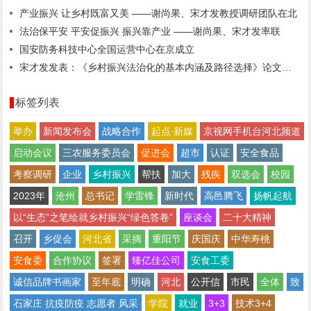
产业振兴 让乡村既富又美 ——谢尚果、宋才发教授调研团队在北
法治保平安 平安促振兴 振兴靠产业 ——谢尚果、宋才发率联
国安防务科技中心全国运营中心在京成立
宋才发发表：《乡村振兴法治化的基本内涵及路径选择》论文（下篇
标签列表
举办
新闻发布会
战略合作
起点∙新媒
京视网手机台河北频道
启动会议
三农服务委员会
促进会
超市
认证
安全食品
考察调研
企业
乡村振兴
帮扶
加大
残疾
双选会
校园
2023年
沧州
总书记
学雷锋
新时代
高邑腾飞
扬帆起航
以“生态”之笔绘就乡村振兴“绿色答卷”
座谈会
二十大精神
召开
乡促会
河北省
采摘
重阳节
庆国庆
中华寿桃
安食委
合作协议
签署
臻亿佳公司
安食工委
诚信品牌书画家
至年底
明确
河北
公开信
市民
全体
致
石家庄 抗疫防疫 志愿者 风采
学院
就业
3+3
技术3+4