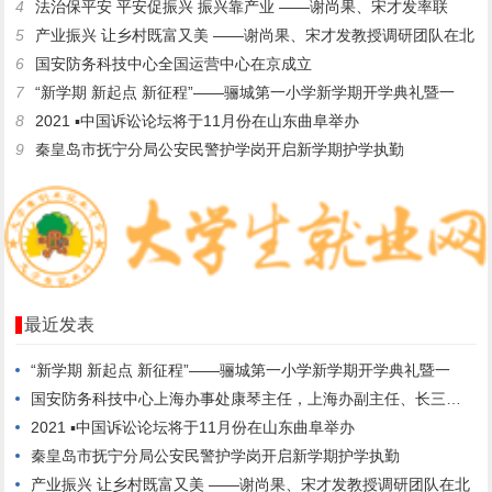
4
法治保平安 平安促振兴 振兴靠产业 ——谢尚果、宋才发率联
5
产业振兴 让乡村既富又美 ——谢尚果、宋才发教授调研团队在北
6
国安防务科技中心全国运营中心在京成立
7
“新学期 新起点 新征程”——骊城第一小学新学期开学典礼暨一
8
2021 ▪中国诉讼论坛将于11月份在山东曲阜举办
9
秦皇岛市抚宁分局公安民警护学岗开启新学期护学执勤
最近发表
“新学期 新起点 新征程”——骊城第一小学新学期开学典礼暨一
国安防务科技中心上海办事处康琴主任，上海办副主任、长三角办公
2021 ▪中国诉讼论坛将于11月份在山东曲阜举办
秦皇岛市抚宁分局公安民警护学岗开启新学期护学执勤
产业振兴 让乡村既富又美 ——谢尚果、宋才发教授调研团队在北