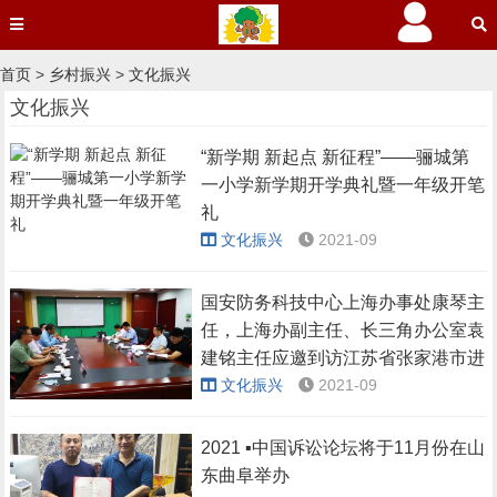
首页
>
乡村振兴
>
文化振兴
文化振兴
“新学期 新起点 新征程”——骊城第
一小学新学期开学典礼暨一年级开笔
礼
文化振兴
2021-09
国安防务科技中心上海办事处康琴主
任，上海办副主任、长三角办公室袁
建铭主任应邀到访江苏省张家港市进
行技术产业落地合作探讨会
文化振兴
2021-09
2021 ▪中国诉讼论坛将于11月份在山
东曲阜举办