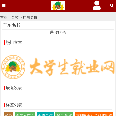
首页
>
名校
>
广东名校
广东名校
共
0
页
0
条
热门文章
最近发表
标签列表
举办
新闻发布会
战略合作
起点∙新媒
京视网手机台河北频道