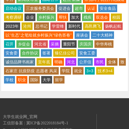
启动会议
三农服务委员会
促进会
超市
认证
安全食品
考察调研
企业
乡村振兴
帮扶
加大
残疾
双选会
校园
2023年
沧州
总书记
学雷锋
新时代
高邑腾飞
扬帆起航
以“生态”之笔绘就乡村振兴“绿色答卷”
座谈会
二十大精神
召开
乡促会
河北省
采摘
重阳节
庆国庆
中华寿桃
安食委
合作协议
签署
臻亿佳公司
安食工委
诚信品牌书画家
至年底
明确
河北
公开信
市民
全体
致
石家庄 抗疫防疫 志愿者 风采
学院
就业
3+3
技术3+4
学校
职业
国际
大学
留学
大学生就业网_官网
工信部备案
|
冀ICP备2022018184号-1