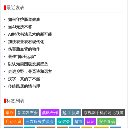
最近发表
如何守护肠道健康
当AI无所不答
AI时代书法艺术的新可能
加快农业农村现代化
伤害脑血管的动作
最佳“降压运动”
以认知突围破发展壁垒
走进乡野，寻觅诗和远方
汉字，真的了不起！
传统民居的情与理
标签列表
举办
新闻发布会
战略合作
起点∙新媒
京视网手机台河北频道
启动会议
三农服务委员会
促进会
超市
认证
安全食品