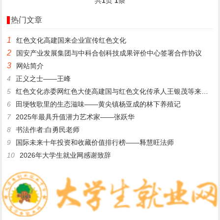
共
1
页
1
条
热门文章
1
​红色文化高建国来企业宣传红色文化
2
国安产业发展集团与中科合创科技成果评价中心签署合作协议
3
网站简介
4
正义之士——王峰
5
红色文化赤委网红色大使高建国与红色文化传承人王银茂等来登仙桥
6
田埂牧歌里的生态滋味——黄尖镇杨亚成的林下养殖记
7
2025年最具升值潜力艺术家——张跃华
8
书法作者:白勇民老师
9
国际未来十年投资和收藏价值排行榜——释慧旺法师
10
2026年大学生就业网感谢致辞