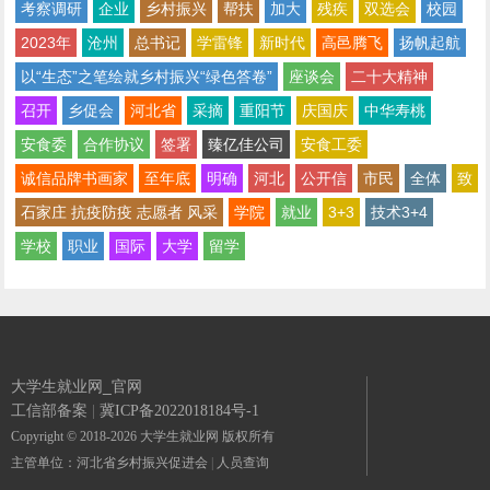
考察调研
企业
乡村振兴
帮扶
加大
残疾
双选会
校园
2023年
沧州
总书记
学雷锋
新时代
高邑腾飞
扬帆起航
以“生态”之笔绘就乡村振兴“绿色答卷”
座谈会
二十大精神
召开
乡促会
河北省
采摘
重阳节
庆国庆
中华寿桃
安食委
合作协议
签署
臻亿佳公司
安食工委
诚信品牌书画家
至年底
明确
河北
公开信
市民
全体
致
石家庄 抗疫防疫 志愿者 风采
学院
就业
3+3
技术3+4
学校
职业
国际
大学
留学
大学生就业网_官网
工信部备案
|
冀ICP备2022018184号-1
Copyright © 2018-2026 大学生就业网 版权所有
主管单位：河北省乡村振兴促进会
|
人员查询