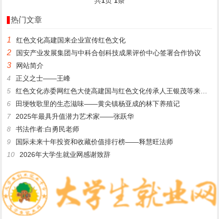
共
1
页
1
条
热门文章
1
​红色文化高建国来企业宣传红色文化
2
国安产业发展集团与中科合创科技成果评价中心签署合作协议
3
网站简介
4
正义之士——王峰
5
红色文化赤委网红色大使高建国与红色文化传承人王银茂等来登仙桥
6
田埂牧歌里的生态滋味——黄尖镇杨亚成的林下养殖记
7
2025年最具升值潜力艺术家——张跃华
8
书法作者:白勇民老师
9
国际未来十年投资和收藏价值排行榜——释慧旺法师
10
2026年大学生就业网感谢致辞