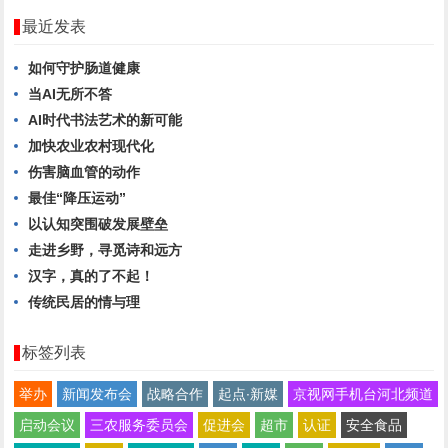
最近发表
如何守护肠道健康
当AI无所不答
AI时代书法艺术的新可能
加快农业农村现代化
伤害脑血管的动作
最佳“降压运动”
以认知突围破发展壁垒
走进乡野，寻觅诗和远方
汉字，真的了不起！
传统民居的情与理
标签列表
举办
新闻发布会
战略合作
起点∙新媒
京视网手机台河北频道
启动会议
三农服务委员会
促进会
超市
认证
安全食品