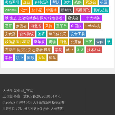
考察调研
企业
乡村振兴
帮扶
加大
残疾
双选会
校园
2023年
沧州
总书记
学雷锋
新时代
高邑腾飞
扬帆起航
以“生态”之笔绘就乡村振兴“绿色答卷”
座谈会
二十大精神
召开
乡促会
河北省
采摘
重阳节
庆国庆
中华寿桃
安食委
合作协议
签署
臻亿佳公司
安食工委
诚信品牌书画家
至年底
明确
河北
公开信
市民
全体
致
石家庄 抗疫防疫 志愿者 风采
学院
就业
3+3
技术3+4
学校
职业
国际
大学
留学
大学生就业网_官网
工信部备案
|
冀ICP备2022018184号-1
Copyright © 2018-2026 大学生就业网 版权所有
主管单位：河北省乡村振兴促进会
|
人员查询