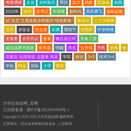
考察调研
企业
乡村振兴
帮扶
加大
残疾
双选会
校园
2023年
沧州
总书记
学雷锋
新时代
高邑腾飞
扬帆起航
以“生态”之笔绘就乡村振兴“绿色答卷”
座谈会
二十大精神
召开
乡促会
河北省
采摘
重阳节
庆国庆
中华寿桃
安食委
合作协议
签署
臻亿佳公司
安食工委
诚信品牌书画家
至年底
明确
河北
公开信
市民
全体
致
石家庄 抗疫防疫 志愿者 风采
学院
就业
3+3
技术3+4
学校
职业
国际
大学
留学
大学生就业网_官网
工信部备案
|
冀ICP备2022018184号-1
Copyright © 2018-2026 大学生就业网 版权所有
主管单位：河北省乡村振兴促进会
|
人员查询