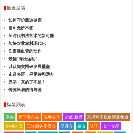
最近发表
如何守护肠道健康
当AI无所不答
AI时代书法艺术的新可能
加快农业农村现代化
伤害脑血管的动作
最佳“降压运动”
以认知突围破发展壁垒
走进乡野，寻觅诗和远方
汉字，真的了不起！
传统民居的情与理
标签列表
举办
新闻发布会
战略合作
起点∙新媒
京视网手机台河北频道
启动会议
三农服务委员会
促进会
超市
认证
安全食品