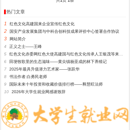
共
1
页
1
条
热门文章
1
​红色文化高建国来企业宣传红色文化
2
国安产业发展集团与中科合创科技成果评价中心签署合作协议
3
网站简介
4
正义之士——王峰
5
红色文化赤委网红色大使高建国与红色文化传承人王银茂等来登仙桥
6
田埂牧歌里的生态滋味——黄尖镇杨亚成的林下养殖记
7
2025年最具升值潜力艺术家——张跃华
8
书法作者:白勇民老师
9
国际未来十年投资和收藏价值排行榜——释慧旺法师
10
2026年大学生就业网感谢致辞