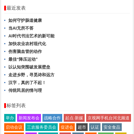
最近发表
如何守护肠道健康
当AI无所不答
AI时代书法艺术的新可能
加快农业农村现代化
伤害脑血管的动作
最佳“降压运动”
以认知突围破发展壁垒
走进乡野，寻觅诗和远方
汉字，真的了不起！
传统民居的情与理
标签列表
举办
新闻发布会
战略合作
起点∙新媒
京视网手机台河北频道
启动会议
三农服务委员会
促进会
超市
认证
安全食品