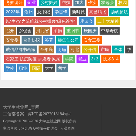
考察调研
企业
乡村振兴
帮扶
加大
残疾
双选会
校园
2023年
沧州
总书记
学雷锋
新时代
高邑腾飞
扬帆起航
以“生态”之笔绘就乡村振兴“绿色答卷”
座谈会
二十大精神
召开
乡促会
河北省
采摘
重阳节
庆国庆
中华寿桃
安食委
合作协议
签署
臻亿佳公司
安食工委
诚信品牌书画家
至年底
明确
河北
公开信
市民
全体
致
石家庄 抗疫防疫 志愿者 风采
学院
就业
3+3
技术3+4
学校
职业
国际
大学
留学
大学生就业网_官网
工信部备案
|
冀ICP备2022018184号-1
Copyright © 2018-2026 大学生就业网 版权所有
主管单位：河北省乡村振兴促进会
|
人员查询