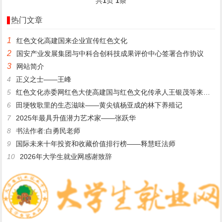
共
1
页
1
条
热门文章
1
​红色文化高建国来企业宣传红色文化
2
国安产业发展集团与中科合创科技成果评价中心签署合作协议
3
网站简介
4
正义之士——王峰
5
红色文化赤委网红色大使高建国与红色文化传承人王银茂等来登仙桥
6
田埂牧歌里的生态滋味——黄尖镇杨亚成的林下养殖记
7
2025年最具升值潜力艺术家——张跃华
8
书法作者:白勇民老师
9
国际未来十年投资和收藏价值排行榜——释慧旺法师
10
2026年大学生就业网感谢致辞