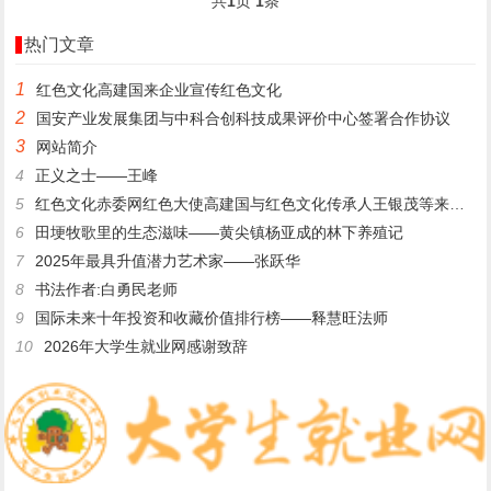
共
1
页
1
条
热门文章
1
​红色文化高建国来企业宣传红色文化
2
国安产业发展集团与中科合创科技成果评价中心签署合作协议
3
网站简介
4
正义之士——王峰
5
红色文化赤委网红色大使高建国与红色文化传承人王银茂等来登仙桥
6
田埂牧歌里的生态滋味——黄尖镇杨亚成的林下养殖记
7
2025年最具升值潜力艺术家——张跃华
8
书法作者:白勇民老师
9
国际未来十年投资和收藏价值排行榜——释慧旺法师
10
2026年大学生就业网感谢致辞