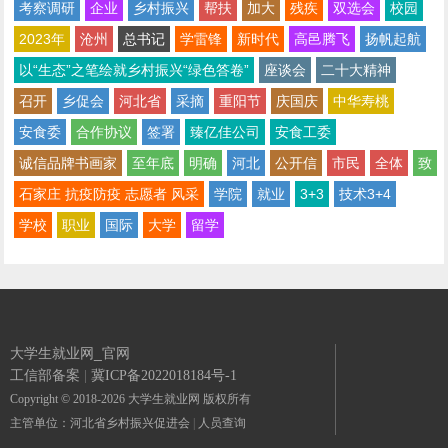
考察调研
企业
乡村振兴
帮扶
加大
残疾
双选会
校园
2023年
沧州
总书记
学雷锋
新时代
高邑腾飞
扬帆起航
以“生态”之笔绘就乡村振兴“绿色答卷”
座谈会
二十大精神
召开
乡促会
河北省
采摘
重阳节
庆国庆
中华寿桃
安食委
合作协议
签署
臻亿佳公司
安食工委
诚信品牌书画家
至年底
明确
河北
公开信
市民
全体
致
石家庄 抗疫防疫 志愿者 风采
学院
就业
3+3
技术3+4
学校
职业
国际
大学
留学
大学生就业网_官网
工信部备案
|
冀ICP备2022018184号-1
Copyright © 2018-2026 大学生就业网 版权所有
主管单位：河北省乡村振兴促进会
|
人员查询