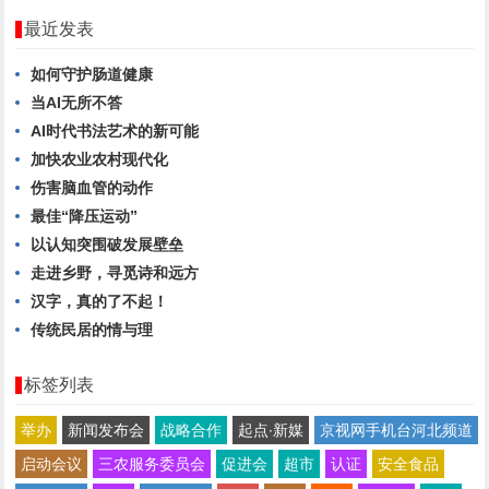
最近发表
如何守护肠道健康
当AI无所不答
AI时代书法艺术的新可能
加快农业农村现代化
伤害脑血管的动作
最佳“降压运动”
以认知突围破发展壁垒
走进乡野，寻觅诗和远方
汉字，真的了不起！
传统民居的情与理
标签列表
举办
新闻发布会
战略合作
起点∙新媒
京视网手机台河北频道
启动会议
三农服务委员会
促进会
超市
认证
安全食品