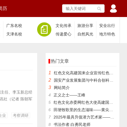
简历
校
广东名校
文化传承
旅游分享
安全出行
校
天津名校
传递爱心
自然风光
地方特色
热门文章
1
​红色文化高建国来企业宣传红色文化
2
国安产业发展集团与中科合创科技成果评价中心签署合作协议
3
网站简介
副主任、李玉新总经
4
正义之士——王峰
讯社（记者 陈朝军
5
红色文化赤委网红色大使高建国与红色文化传承人王银茂等来登仙桥
6
田埂牧歌里的生态滋味——黄尖镇杨亚成的林下养殖记
企业
考察调研
7
2025年最具升值潜力艺术家——张跃华
8
书法作者:白勇民老师