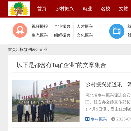
首页
乡村振兴
就业
名校
文旅
视频播报
产业振兴
人才振兴
生态振兴
组织振兴
文化振兴
首页
>
标签列表
> 企业
以下是都含有Tag"企业"的文章集合
乡村振兴频道讯：
河北省乡村振兴促进会安
理、雄安办文静宣传部长
）4月9日讯，受主任刘晓海
乡村振兴
2023-0