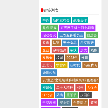
标签列表
举办
新闻发布会
战略合作
起点∙新媒
京视网手机台河北频道
启动会议
三农服务委员会
促进会
超市
认证
安全食品
考察调研
企业
乡村振兴
帮扶
加大
残疾
双选会
校园
2023年
沧州
总书记
学雷锋
新时代
高邑腾飞
扬帆起航
以“生态”之笔绘就乡村振兴“绿色答卷”
座谈会
二十大精神
召开
乡促会
河北省
采摘
重阳节
庆国庆
中华寿桃
安食委
合作协议
签署