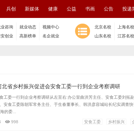
兵创
新媒体
健康
公益
书画
公告
投递
就业咨询
就业动态
视频中心
北京名校
上海名
雄安创业
高新榜单
名企就业
山东名校
江苏名
河北省乡村振兴促进会安食工委一行到企业考察调研
食工委一行到企业考察调研从左至右:办公室曲洪芳主任、安食工委刘拓
、安食工委陈朝军常务主任、于生春董事长、韩洪彦容城站长纪实调查快
的委...
4
998
安食工委
乡村振兴