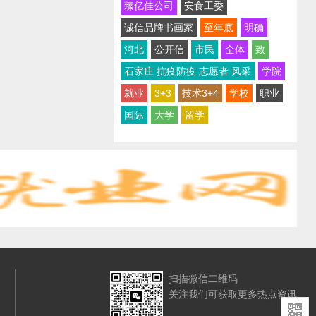
臻亿佳公司
安食工委
诚信品牌书画家
至年底
明确
河北
公开信
市民
全体
致
石家庄 抗疫防疫 志愿者 风采
学院
就业
3+3
技术3+4
学校
职业
国际
大学
留学
扫描微信二维码
关注我们可获取更多热点资讯