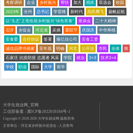
考察调研
企业
乡村振兴
帮扶
加大
残疾
双选会
校园
2023年
沧州
总书记
学雷锋
新时代
高邑腾飞
扬帆起航
以“生态”之笔绘就乡村振兴“绿色答卷”
座谈会
二十大精神
召开
乡促会
河北省
采摘
重阳节
庆国庆
中华寿桃
安食委
合作协议
签署
臻亿佳公司
安食工委
诚信品牌书画家
至年底
明确
河北
公开信
市民
全体
致
石家庄 抗疫防疫 志愿者 风采
学院
就业
3+3
技术3+4
学校
职业
国际
大学
留学
大学生就业网_官网
工信部备案
|
冀ICP备2022018184号-1
Copyright © 2018-2026 大学生就业网 版权所有
主管单位：河北省乡村振兴促进会
|
人员查询