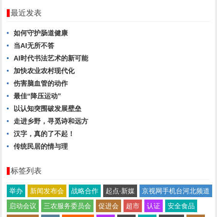
最近发表
如何守护肠道健康
当AI无所不答
AI时代书法艺术的新可能
加快农业农村现代化
伤害脑血管的动作
最佳“降压运动”
以认知突围破发展壁垒
走进乡野，寻觅诗和远方
汉字，真的了不起！
传统民居的情与理
标签列表
举办
新闻发布会
战略合作
起点∙新媒
京视网手机台河北频道
启动会议
三农服务委员会
促进会
超市
认证
安全食品