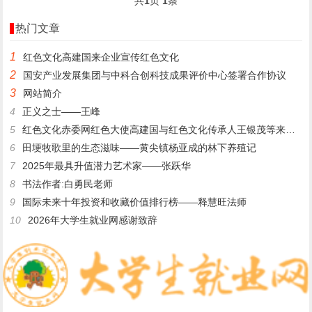
共
1
页
1
条
热门文章
1
​红色文化高建国来企业宣传红色文化
2
国安产业发展集团与中科合创科技成果评价中心签署合作协议
3
网站简介
4
正义之士——王峰
5
红色文化赤委网红色大使高建国与红色文化传承人王银茂等来登仙桥
6
田埂牧歌里的生态滋味——黄尖镇杨亚成的林下养殖记
7
2025年最具升值潜力艺术家——张跃华
8
书法作者:白勇民老师
9
国际未来十年投资和收藏价值排行榜——释慧旺法师
10
2026年大学生就业网感谢致辞