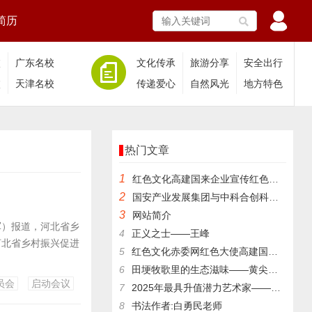
简历
校
广东名校
文化传承
旅游分享
安全出行
校
天津名校
传递爱心
自然风光
地方特色
热门文章
1
​红色文化高建国来企业宣传红色文化
2
国安产业发展集团与中科合创科技成果评价中心签署合作协议
3
网站简介
军）报道，河北省乡
4
正义之士——王峰
河北省乡村振兴促进
5
红色文化赤委网红色大使高建国与红色文化传承人王银茂等来登仙桥
6
田埂牧歌里的生态滋味——黄尖镇杨亚成的林下养殖记
员会
启动会议
7
2025年最具升值潜力艺术家——张跃华
8
书法作者:白勇民老师