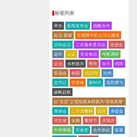
标签列表
举办
新闻发布会
战略合作
起点∙新媒
京视网手机台河北频道
启动会议
三农服务委员会
促进会
超市
认证
安全食品
考察调研
企业
乡村振兴
帮扶
加大
残疾
双选会
校园
2023年
沧州
总书记
学雷锋
新时代
高邑腾飞
扬帆起航
以“生态”之笔绘就乡村振兴“绿色答卷”
座谈会
二十大精神
召开
乡促会
河北省
采摘
重阳节
庆国庆
中华寿桃
安食委
合作协议
签署