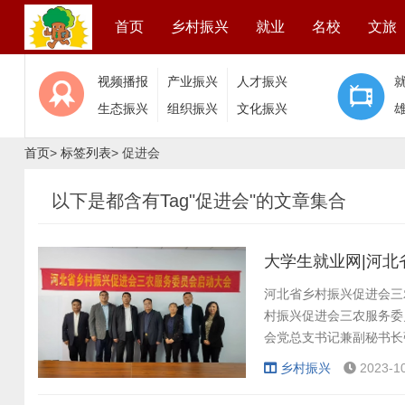
首页
乡村振兴
就业
名校
文旅
视频播报
产业振兴
人才振兴
生态振兴
组织振兴
文化振兴
首页
>
标签列表
> 促进会
以下是都含有Tag"促进会"的文章集合
大学生就业网|河
河北省乡村振兴促进会三
村振兴促进会三农服务委
会党总支书记兼副秘书长张
乡村振兴
2023-1