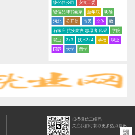
臻亿佳公司
安食工委
诚信品牌书画家
至年底
明确
河北
公开信
市民
全体
致
石家庄 抗疫防疫 志愿者 风采
学院
就业
3+3
技术3+4
学校
职业
国际
大学
留学
扫描微信二维码
关注我们可获取更多热点资讯