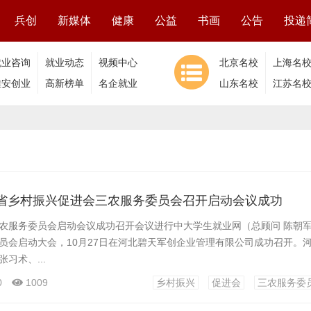
兵创
新媒体
健康
公益
书画
公告
投递
就业咨询
就业动态
视频中心
北京名校
上海名
雄安创业
高新榜单
名企就业
山东名校
江苏名
北省乡村振兴促进会三农服务委员会召开启动会议成功
农服务委员会启动会议成功召开会议进行中大学生就业网（总顾问 陈朝
员会启动大会，10月27日在河北碧天军创企业管理有限公司成功召开。
习术、...
0
1009
乡村振兴
促进会
三农服务委