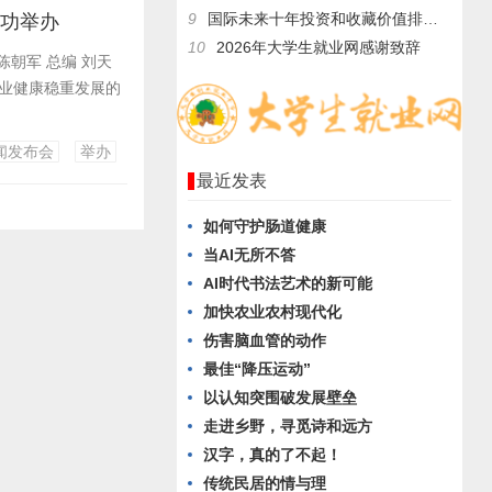
9
国际未来十年投资和收藏价值排行榜——释慧旺法师
成功举办
10
2026年大学生就业网感谢致辞
朝军 总编 刘天
业健康稳重发展的
闻发布会
举办
最近发表
如何守护肠道健康
当AI无所不答
AI时代书法艺术的新可能
加快农业农村现代化
伤害脑血管的动作
最佳“降压运动”
以认知突围破发展壁垒
走进乡野，寻觅诗和远方
汉字，真的了不起！
传统民居的情与理