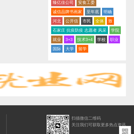
臻亿佳公司
安食工委
诚信品牌书画家
至年底
明确
河北
公开信
市民
全体
致
石家庄 抗疫防疫 志愿者 风采
学院
就业
3+3
技术3+4
学校
职业
国际
大学
留学
扫描微信二维码
关注我们可获取更多热点资讯