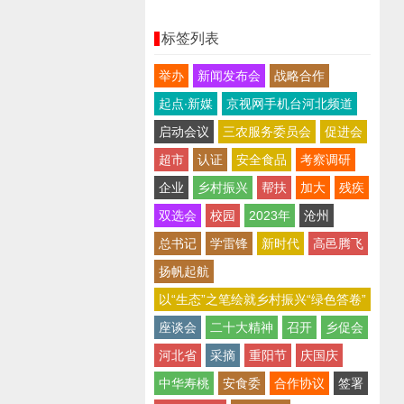
标签列表
举办
新闻发布会
战略合作
起点∙新媒
京视网手机台河北频道
启动会议
三农服务委员会
促进会
超市
认证
安全食品
考察调研
企业
乡村振兴
帮扶
加大
残疾
双选会
校园
2023年
沧州
总书记
学雷锋
新时代
高邑腾飞
扬帆起航
以“生态”之笔绘就乡村振兴“绿色答卷”
座谈会
二十大精神
召开
乡促会
河北省
采摘
重阳节
庆国庆
中华寿桃
安食委
合作协议
签署