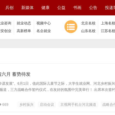
兵创
新媒体
健康
公益
书画
公告
投递
就业咨询
就业动态
视频中心
北京名校
上海名
雄安创业
高新榜单
名企就业
山东名校
江苏名
六月 蓄势待发
迈步谋发展”。6月1日，值此国际儿童节之际，大学生就业网、河北乡村振
频道，三方战略合作签约仪式，在友好的氛围中完美举行！ 出席本次签
669
乡村振兴
启动会议
京视网手机台河北频道
战略合