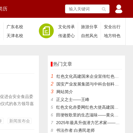
简历
校
广东名校
文化传承
旅游分享
安全出行
校
天津名校
传递爱心
自然风光
地方特色
热门文章
1
​红色文化高建国来企业宣传红色文化
2
国安产业发展集团与中科合创科技成果评价中心签署合作协议
3
网站简介
兴促进会安全食品委
4
正义之士——王峰
约仪式的各方领导嘉
5
红色文化赤委网红色大使高建国与红色文化传承人王银茂等来登仙桥
6
田埂牧歌里的生态滋味——黄尖镇杨亚成的林下养殖记
作
新闻发布会
7
2025年最具升值潜力艺术家——张跃华
8
书法作者:白勇民老师