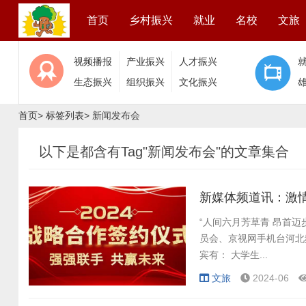
首页
乡村振兴
就业
名校
文旅
视频播报
产业振兴
人才振兴
生态振兴
组织振兴
文化振兴
首页
>
标签列表
> 新闻发布会
以下是都含有Tag"新闻发布会"的文章集合
新媒体频道讯：激情
“人间六月芳草青 昂首
员会、京视网手机台河北
宾有： 大学生...
文旅
2024-06