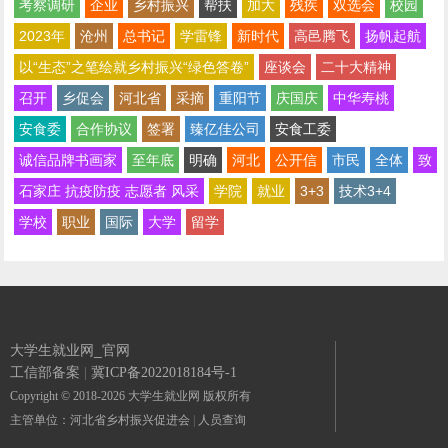
考察调研
企业
乡村振兴
帮扶
加大
残疾
双选会
校园
2023年
沧州
总书记
学雷锋
新时代
高邑腾飞
扬帆起航
以“生态”之笔绘就乡村振兴“绿色答卷”
座谈会
二十大精神
召开
乡促会
河北省
采摘
重阳节
庆国庆
中华寿桃
安食委
合作协议
签署
臻亿佳公司
安食工委
诚信品牌书画家
至年底
明确
河北
公开信
市民
全体
致
石家庄 抗疫防疫 志愿者 风采
学院
就业
3+3
技术3+4
学校
职业
国际
大学
留学
大学生就业网_官网
工信部备案
|
冀ICP备2022018184号-1
Copyright © 2018-2026 大学生就业网 版权所有
主管单位：河北省乡村振兴促进会
|
人员查询