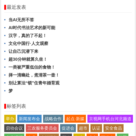
最近发表
当AI无所不答
AI时代书法艺术的新可能
汉字，真的了不起！
文化中国行·人文观察
让自己沉潜下来
超30分钟就算久坐！
一类被严重低估的食物！
择一清幽处，煮清茶一壶！
别让算法“锁”住青年婚育观
梦
标签列表
举办
新闻发布会
战略合作
起点∙新媒
京视网手机台河北频道
启动会议
三农服务委员会
促进会
超市
认证
安全食品