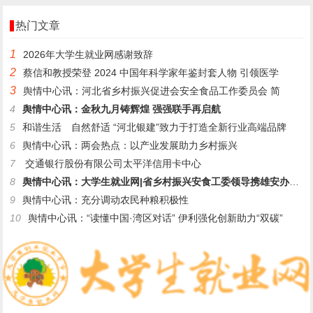
热门文章
1
2026年大学生就业网感谢致辞
2
蔡信和教授荣登 2024 中国年科学家年鉴封套人物 引领医学
3
舆情中心讯：河北省乡村振兴促进会安全食品工作委员会 简
4
舆情中心讯：金秋九月铸辉煌 强强联手再启航
5
和谐生活 自然舒适 “河北银建”致力于打造全新行业高端品牌
6
舆情中心讯：两会热点：以产业发展助力乡村振兴
7
交通银行股份有限公司太平洋信用卡中心
8
舆情中心讯：大学生就业网|省乡村振兴安食工委领导携雄安办同仁
9
舆情中心讯：充分调动农民种粮积极性
10
舆情中心讯：“读懂中国·湾区对话” 伊利强化创新助力“双碳”