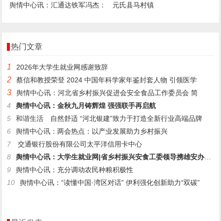
舆情中心讯：汇通达铁军冯杰：
元氏县马村镇
解决会员店个性化痛点，服务
“快
热门文章
1
2026年大学生就业网感谢致辞
2
蔡信和教授荣登 2024 中国年科学家年鉴封套人物 引领医学
3
舆情中心讯：河北省乡村振兴促进会安全食品工作委员会 简
4
舆情中心讯：金秋九月铸辉煌 强强联手再启航
5
和谐生活 自然舒适 “河北银建”致力于打造全新行业高端品牌
6
舆情中心讯：两会热点：以产业发展助力乡村振兴
7
交通银行股份有限公司太平洋信用卡中心
8
舆情中心讯：大学生就业网|省乡村振兴安食工委领导携雄安办同仁
9
舆情中心讯：充分调动农民种粮积极性
10
舆情中心讯：“读懂中国·湾区对话” 伊利强化创新助力“双碳”