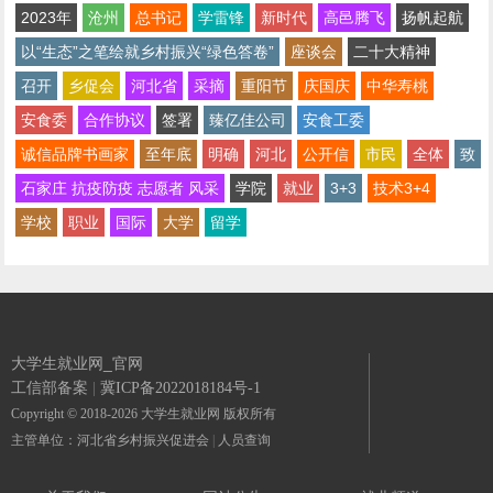
2023年
沧州
总书记
学雷锋
新时代
高邑腾飞
扬帆起航
以“生态”之笔绘就乡村振兴“绿色答卷”
座谈会
二十大精神
召开
乡促会
河北省
采摘
重阳节
庆国庆
中华寿桃
安食委
合作协议
签署
臻亿佳公司
安食工委
诚信品牌书画家
至年底
明确
河北
公开信
市民
全体
致
石家庄 抗疫防疫 志愿者 风采
学院
就业
3+3
技术3+4
学校
职业
国际
大学
留学
大学生就业网_官网
工信部备案
|
冀ICP备2022018184号-1
Copyright © 2018-2026 大学生就业网 版权所有
主管单位：河北省乡村振兴促进会
|
人员查询