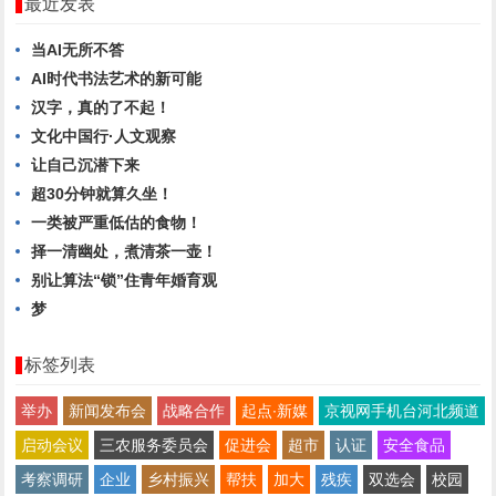
最近发表
当AI无所不答
AI时代书法艺术的新可能
汉字，真的了不起！
文化中国行·人文观察
让自己沉潜下来
超30分钟就算久坐！
一类被严重低估的食物！
择一清幽处，煮清茶一壶！
别让算法“锁”住青年婚育观
梦
标签列表
举办
新闻发布会
战略合作
起点∙新媒
京视网手机台河北频道
启动会议
三农服务委员会
促进会
超市
认证
安全食品
考察调研
企业
乡村振兴
帮扶
加大
残疾
双选会
校园