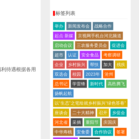
标签列表
举办
新闻发布会
战略合作
起点∙新媒
京视网手机台河北频道
启动会议
三农服务委员会
促进会
超市
认证
安全食品
考察调研
企业
乡村振兴
帮扶
加大
残疾
福利待遇根据各用
双选会
校园
2023年
沧州
总书记
学雷锋
新时代
高邑腾飞
扬帆起航
以“生态”之笔绘就乡村振兴“绿色答卷”
座谈会
二十大精神
召开
乡促会
河北省
采摘
重阳节
庆国庆
中华寿桃
安食委
合作协议
签署