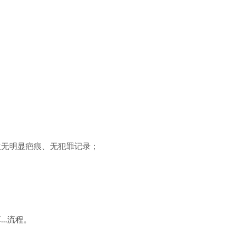
位无明显疤痕、无犯罪记录；
..流程。