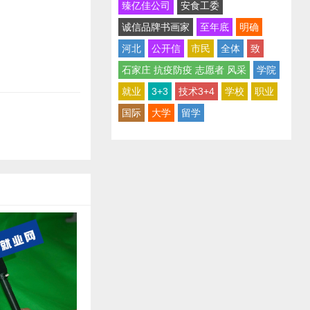
臻亿佳公司
安食工委
诚信品牌书画家
至年底
明确
河北
公开信
市民
全体
致
石家庄 抗疫防疫 志愿者 风采
学院
就业
3+3
技术3+4
学校
职业
国际
大学
留学