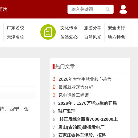
简历
校
广东名校
文化传承
旅游分享
安全出行
校
天津名校
传递爱心
自然风光
地方特色
热门文章
1
2026年大学生就业核心趋势
2
最新就业形势分析
3
风电运维工程师
4
2026年，1270万毕业生的开局
特、西宁、银
5
驻厂监理
6
转正后综合薪资7000-12000上
7
唐山(古冶区)建投发电厂
8
石家庄铁路车辆段。招聘