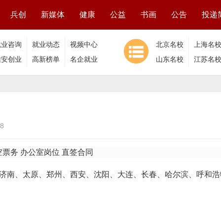
兵创
新媒体
健康
公益
书画
公告
投递
就业咨询
就业动态
视频中心
北京名校
上海名
雄安创业
高新榜单
名企就业
山东名校
江苏名
8
空票务 办公室岗位 直签合同
、济南、太原、郑州、西安、沈阳、大连、长春、哈尔滨、呼和浩