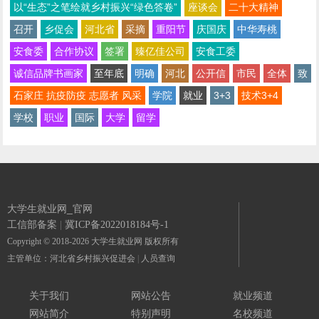
以“生态”之笔绘就乡村振兴“绿色答卷”
座谈会
二十大精神
召开
乡促会
河北省
采摘
重阳节
庆国庆
中华寿桃
安食委
合作协议
签署
臻亿佳公司
安食工委
诚信品牌书画家
至年底
明确
河北
公开信
市民
全体
致
石家庄 抗疫防疫 志愿者 风采
学院
就业
3+3
技术3+4
学校
职业
国际
大学
留学
大学生就业网_官网
工信部备案
|
冀ICP备2022018184号-1
Copyright © 2018-2026 大学生就业网 版权所有
主管单位：河北省乡村振兴促进会
|
人员查询
关于我们
网站公告
就业频道
网站简介
特别声明
名校频道