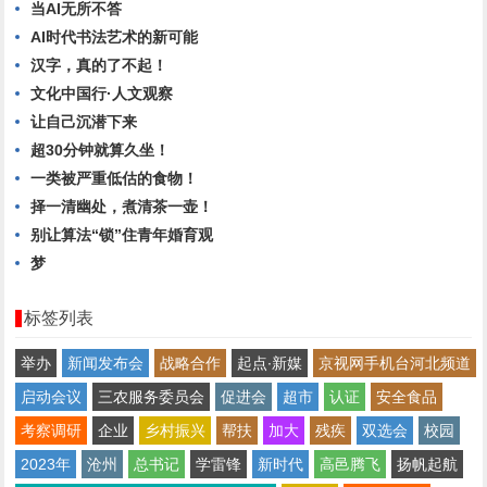
当AI无所不答
AI时代书法艺术的新可能
汉字，真的了不起！
文化中国行·人文观察
让自己沉潜下来
超30分钟就算久坐！
一类被严重低估的食物！
择一清幽处，煮清茶一壶！
别让算法“锁”住青年婚育观
梦
标签列表
举办
新闻发布会
战略合作
起点∙新媒
京视网手机台河北频道
启动会议
三农服务委员会
促进会
超市
认证
安全食品
考察调研
企业
乡村振兴
帮扶
加大
残疾
双选会
校园
2023年
沧州
总书记
学雷锋
新时代
高邑腾飞
扬帆起航