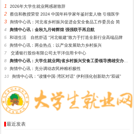
1
2026年大学生就业网感谢致辞
2
蔡信和教授荣登 2024 中国年科学家年鉴封套人物 引领医学
3
舆情中心讯：河北省乡村振兴促进会安全食品工作委员会 简
4
舆情中心讯：金秋九月铸辉煌 强强联手再启航
5
和谐生活 自然舒适 “河北银建”致力于打造全新行业高端品牌
6
舆情中心讯：两会热点：以产业发展助力乡村振兴
7
交通银行股份有限公司太平洋信用卡中心
8
舆情中心讯：大学生就业网|省乡村振兴安食工委领导携雄安办同仁
9
舆情中心讯：充分调动农民种粮积极性
10
舆情中心讯：“读懂中国·湾区对话” 伊利强化创新助力“双碳”
最近发表