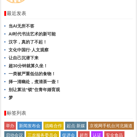
最近发表
当AI无所不答
AI时代书法艺术的新可能
汉字，真的了不起！
文化中国行·人文观察
让自己沉潜下来
超30分钟就算久坐！
一类被严重低估的食物！
择一清幽处，煮清茶一壶！
别让算法“锁”住青年婚育观
梦
标签列表
举办
新闻发布会
战略合作
起点∙新媒
京视网手机台河北频道
启动会议
三农服务委员会
促进会
超市
认证
安全食品