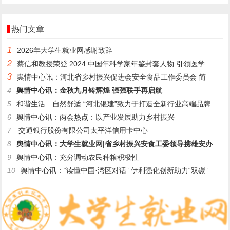
记、院长李勇被开除党籍和公职
热门文章
1
2026年大学生就业网感谢致辞
2
蔡信和教授荣登 2024 中国年科学家年鉴封套人物 引领医学
3
舆情中心讯：河北省乡村振兴促进会安全食品工作委员会 简
4
舆情中心讯：金秋九月铸辉煌 强强联手再启航
5
和谐生活 自然舒适 “河北银建”致力于打造全新行业高端品牌
6
舆情中心讯：两会热点：以产业发展助力乡村振兴
7
交通银行股份有限公司太平洋信用卡中心
8
舆情中心讯：大学生就业网|省乡村振兴安食工委领导携雄安办同仁
9
舆情中心讯：充分调动农民种粮积极性
10
舆情中心讯：“读懂中国·湾区对话” 伊利强化创新助力“双碳”