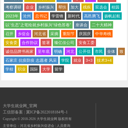
考察调研
企业
乡村振兴
帮扶
加大
残疾
双选会
校园
2023年
沧州
总书记
学雷锋
新时代
高邑腾飞
扬帆起航
以“生态”之笔绘就乡村振兴“绿色答卷”
座谈会
二十大精神
召开
乡促会
河北省
采摘
重阳节
庆国庆
中华寿桃
安食委
合作协议
签署
臻亿佳公司
安食工委
诚信品牌书画家
至年底
明确
河北
公开信
市民
全体
致
石家庄 抗疫防疫 志愿者 风采
学院
就业
3+3
技术3+4
学校
职业
国际
大学
留学
大学生就业网_官网
工信部备案
|
冀ICP备2022018184号-1
Copyright © 2018-2026 大学生就业网 版权所有
主管单位：河北省乡村振兴促进会
|
人员查询