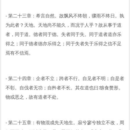
- 第二十三章：希言自然。故飘风不终朝，骤雨不终日。孰
为此者？天地。天地尚不能久，而况于人乎？故从事于道
者，同于道。德者同于德。失者同于失。同于道者道亦乐
得之；同于德者德亦乐得之；同于失者失于乐得之信不足
焉有不信焉。
- 第二十四章：企者不立；跨者不行。自见者不明；自是者
不彰。自伐者无功；自矜者不长。其在道也曰∶馀食赘形。
物或恶之，故有道者不处。
- 第二十五章：有物混成先天地生。寂兮寥兮独立不改，周