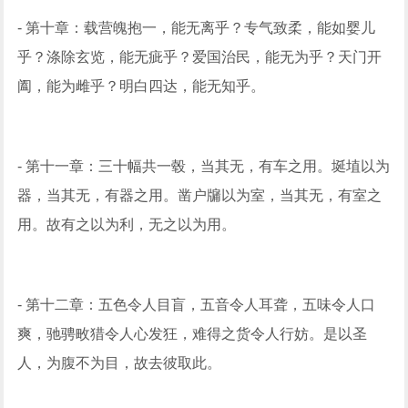
- 第十章：载营魄抱一，能无离乎？专气致柔，能如婴儿
乎？涤除玄览，能无疵乎？爱国治民，能无为乎？天门开
阖，能为雌乎？明白四达，能无知乎。
- 第十一章：三十幅共一毂，当其无，有车之用。埏埴以为
器，当其无，有器之用。凿户牖以为室，当其无，有室之
用。故有之以为利，无之以为用。
- 第十二章：五色令人目盲，五音令人耳聋，五味令人口
爽，驰骋畋猎令人心发狂，难得之货令人行妨。是以圣
人，为腹不为目，故去彼取此。