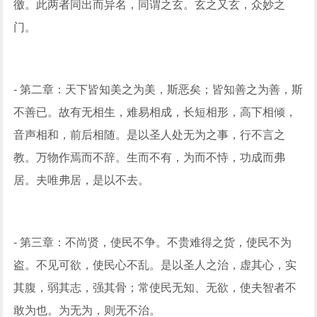
徼。此两者同出而异名，同谓之玄。玄之又玄，众妙之
门。
- 第二章：天下皆知美之为美，斯恶矣；皆知善之为善，斯
不善已。故有无相生，难易相成，长短相形，高下相倾，
音声相和，前后相随。是以圣人处无为之事，行不言之
教。万物作焉而不辞。生而不有，为而不恃，功成而弗
居。夫唯弗居，是以不去。
- 第三章：不尚贤，使民不争。不贵难得之货，使民不为
盗。不见可欲，使民心不乱。是以圣人之治，虚其心，实
其腹，弱其志，强其骨；常使民无知、无欲，使夫智者不
敢为也。为无为，则无不治。