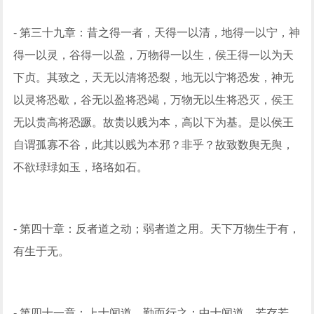
- 第三十九章：昔之得一者，天得一以清，地得一以宁，神
得一以灵，谷得一以盈，万物得一以生，侯王得一以为天
下贞。其致之，天无以清将恐裂，地无以宁将恐发，神无
以灵将恐歇，谷无以盈将恐竭，万物无以生将恐灭，侯王
无以贵高将恐蹶。故贵以贱为本，高以下为基。是以侯王
自谓孤寡不谷，此其以贱为本邪？非乎？故致数舆无舆，
不欲琭琭如玉，珞珞如石。
- 第四十章：反者道之动；弱者道之用。天下万物生于有，
有生于无。
- 第四十一章：上士闻道，勤而行之；中士闻道，若存若