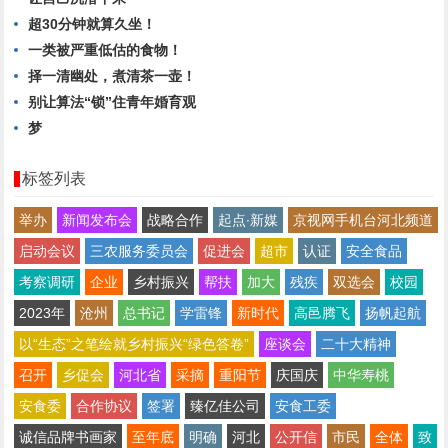
超30分钟就算久坐！
一类被严重低估的食物！
择一清幽处，煮清茶一壶！
别让算法“锁”住青年婚育观
梦
标签列表
举办
新闻发布会
战略合作
起点∙新媒
京视网手机台河北频道
启动会议
三农服务委员会
促进会
超市
认证
安全食品
考察调研
企业
乡村振兴
帮扶
加大
残疾
双选会
校园
2023年
沧州
总书记
学雷锋
新时代
高邑腾飞
扬帆起航
以“生态”之笔绘就乡村振兴“绿色答卷”
座谈会
二十大精神
召开
乡促会
河北省
采摘
重阳节
庆国庆
中华寿桃
安食委
合作协议
签署
臻亿佳公司
安食工委
诚信品牌书画家
至年底
明确
河北
公开信
市民
全体
致