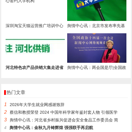
深圳淘宝天猫运营推广培训中心
舆情中心讯：北京市发布率先基
签约入学机构
本实现农业农村现代化行动方案
河北特色农产品供销大集走进省
舆情中心讯：两会国是厅|全国政
会‌‌——供销系统协同聚力 促消
协委员李萌娇：进一步推进辽宁
融
热门文章
1
2026年大学生就业网感谢致辞
2
蔡信和教授荣登 2024 中国年科学家年鉴封套人物 引领医学
3
舆情中心讯：河北省乡村振兴促进会安全食品工作委员会 简
4
舆情中心讯：金秋九月铸辉煌 强强联手再启航