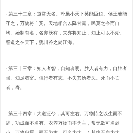
- 第三十二章：道常无名。朴虽小天下莫能臣也。侯王若能
守之，万物将自宾。天地相合以降甘露，民莫之令而自
均。始制有名，名亦既有，夫亦将知止，知止可以不殆。
譬道之在天下，犹川谷之於江海。
- 第三十三章：知人者智，自知者明。胜人者有力，自胜者
强。知足者富。强行者有志。不失其所者久。死而不亡
者，寿。
- 第三十四章：大道泛兮，其可左右。万物恃之以生而不
辞，功成而不名有。衣养万物而不为主，常无欲可名於
小。万物归焉，而不为主，可名为大。以其终不自为大，