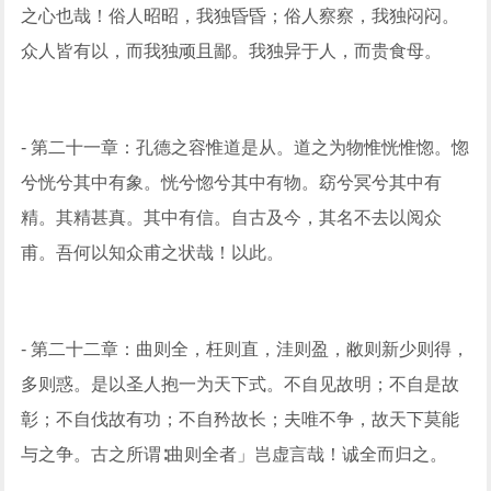
之心也哉！俗人昭昭，我独昏昏；俗人察察，我独闷闷。
众人皆有以，而我独顽且鄙。我独异于人，而贵食母。
- 第二十一章：孔德之容惟道是从。道之为物惟恍惟惚。惚
兮恍兮其中有象。恍兮惚兮其中有物。窈兮冥兮其中有
精。其精甚真。其中有信。自古及今，其名不去以阅众
甫。吾何以知众甫之状哉！以此。
- 第二十二章：曲则全，枉则直，洼则盈，敝则新少则得，
多则惑。是以圣人抱一为天下式。不自见故明；不自是故
彰；不自伐故有功；不自矜故长；夫唯不争，故天下莫能
与之争。古之所谓∶曲则全者」岂虚言哉！诚全而归之。