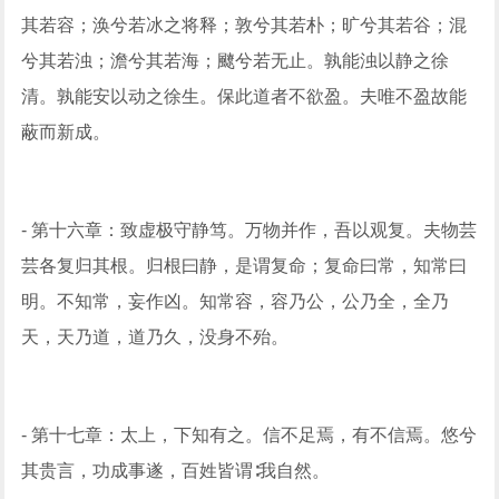
其若容；涣兮若冰之将释；敦兮其若朴；旷兮其若谷；混
兮其若浊；澹兮其若海；飉兮若无止。孰能浊以静之徐
清。孰能安以动之徐生。保此道者不欲盈。夫唯不盈故能
蔽而新成。
- 第十六章：致虚极守静笃。万物并作，吾以观复。夫物芸
芸各复归其根。归根曰静，是谓复命；复命曰常，知常曰
明。不知常，妄作凶。知常容，容乃公，公乃全，全乃
天，天乃道，道乃久，没身不殆。
- 第十七章：太上，下知有之。信不足焉，有不信焉。悠兮
其贵言，功成事遂，百姓皆谓∶我自然。