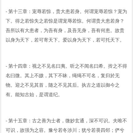
- 第十三章：宠辱若惊，贵大患若身。何谓宠辱若惊？宠为
下。得之若惊失之若惊是谓宠辱若惊。何谓贵大患若身？
吾所以有大患者，为吾有身，及吾无身，吾有何患。故贵
以身为天下，若可寄天下。爱以身为天下，若可托天下。
- 第十四章：视之不见名曰夷。听之不闻名曰希。抟之不得
名曰微。其上不皦，其下不昧，绳绳不可名，复归於无
物。迎之不见其首，随之不见其后。执古之道以御今之
有。能知古始，是谓道纪。
- 第十五章：古之善为士者，微妙玄通，深不可识。夫唯不
可识，故强为之容。豫兮若冬涉川；犹兮若畏四邻；俨兮