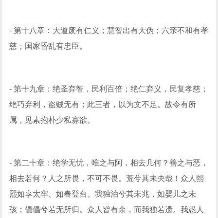
- 第十八章：大道废有仁义；慧智出有大伪；六亲不和有孝
慈；国家昏乱有忠臣。
- 第十九章：绝圣弃智，民利百倍；绝仁弃义，民复孝慈；
绝巧弃利，盗贼无有；此三者，以为文不足。故令有所
属，见素抱朴少私寡欲。
- 第二十章：绝学无忧，唯之与阿，相去几何？善之与恶，
相去若何？人之所畏，不可不畏。荒兮其未央哉！众人熙
熙如享太牢、如春登台。我独泊兮其未兆，如婴儿之未
孩；儡儡兮若无所归。众人皆有余，而我独若遗。我愚人