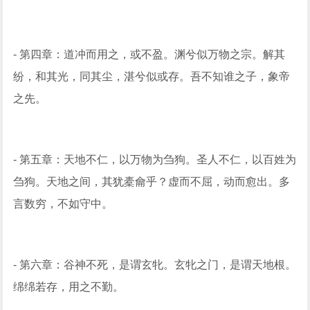
- 第四章：道冲而用之，或不盈。渊兮似万物之宗。解其
纷，和其光，同其尘，湛兮似或存。吾不知谁之子，象帝
之先。
- 第五章：天地不仁，以万物为刍狗。圣人不仁，以百姓为
刍狗。天地之间，其犹橐龠乎？虚而不屈，动而愈出。多
言数穷，不如守中。
- 第六章：谷神不死，是谓玄牝。玄牝之门，是谓天地根。
绵绵若存，用之不勤。