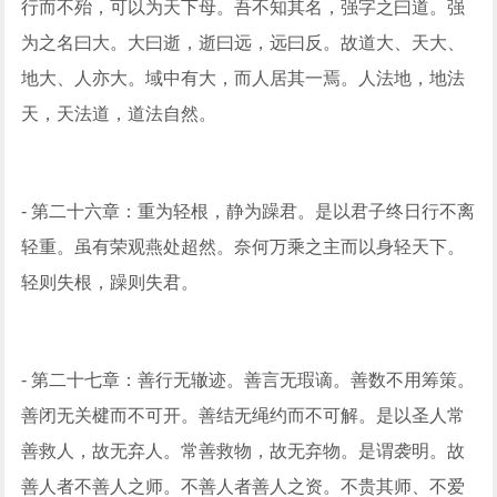
行而不殆，可以为天下母。吾不知其名，强字之曰道。强
为之名曰大。大曰逝，逝曰远，远曰反。故道大、天大、
地大、人亦大。域中有大，而人居其一焉。人法地，地法
天，天法道，道法自然。
- 第二十六章：重为轻根，静为躁君。是以君子终日行不离
轻重。虽有荣观燕处超然。奈何万乘之主而以身轻天下。
轻则失根，躁则失君。
- 第二十七章：善行无辙迹。善言无瑕谪。善数不用筹策。
善闭无关楗而不可开。善结无绳约而不可解。是以圣人常
善救人，故无弃人。常善救物，故无弃物。是谓袭明。故
善人者不善人之师。不善人者善人之资。不贵其师、不爱