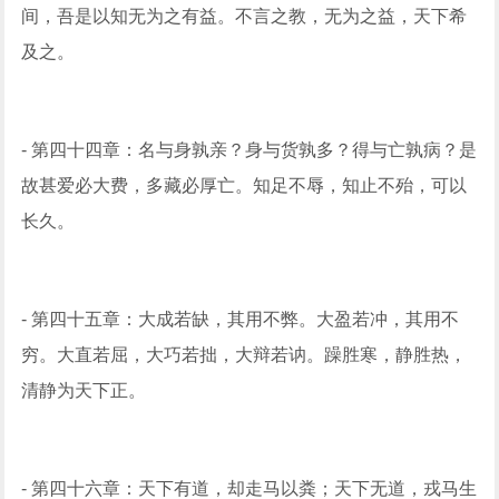
间，吾是以知无为之有益。不言之教，无为之益，天下希
及之。
- 第四十四章：名与身孰亲？身与货孰多？得与亡孰病？是
故甚爱必大费，多藏必厚亡。知足不辱，知止不殆，可以
长久。
- 第四十五章：大成若缺，其用不弊。大盈若冲，其用不
穷。大直若屈，大巧若拙，大辩若讷。躁胜寒，静胜热，
清静为天下正。
- 第四十六章：天下有道，却走马以粪；天下无道，戎马生