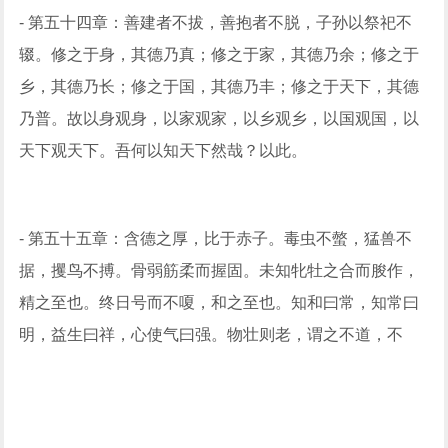
- 第五十四章：善建者不拔，善抱者不脱，子孙以祭祀不
辍。修之于身，其德乃真；修之于家，其德乃余；修之于
乡，其德乃长；修之于国，其德乃丰；修之于天下，其德
乃普。故以身观身，以家观家，以乡观乡，以国观国，以
天下观天下。吾何以知天下然哉？以此。
- 第五十五章：含德之厚，比于赤子。毒虫不螫，猛兽不
据，攫鸟不搏。骨弱筋柔而握固。未知牝牡之合而朘作，
精之至也。终日号而不嗄，和之至也。知和曰常，知常曰
明，益生曰祥，心使气曰强。物壮则老，谓之不道，不