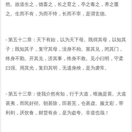
然。故道生之，德畜之，长之育之，亭之毒之，养之覆
之。生而不有，为而不恃，长而不宰，是谓玄德。
- 第五十二章：天下有始，以为天下母。既得其母，以知其
子；既知其子，复守其母，没身不殆。塞其兑，闭其门，
终身不勤。开其兑，济其事，终身不救。见小曰明，守柔
曰强。用其光，复归其明，无遗身殃，是为袭常。
- 第五十三章：使我介然有知，行于大道，唯施是畏。大道
甚夷，而民好径。朝甚除，田甚芜，仓甚虚。服文彩，带
利剑，厌饮食，财货有余，是为盗夸。非道也哉！