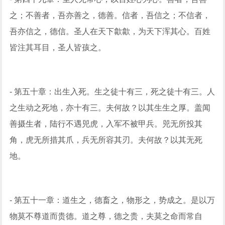
之；不善者，吾亦善之，德善。信者，吾信之；不信者，
吾亦信之，德信。圣人在天下歙歙，为天下浑其心。百姓
皆注其耳目，圣人皆孩之。
- 第五十章：出生入死。生之徒十有三，死之徒十有三。人
之生动之死地，亦十有三。夫何故？以其生生之厚。盖闻
善摄生者，陆行不遇兕虎，入军不被甲兵。兕无所投其
角，虎无所措其爪，兵无所容其刃。夫何故？以其无死
地。
- 第五十一章：道生之，德畜之，物形之，势成之。是以万
物莫不尊道而贵德。道之尊，德之贵，夫莫之命而常自