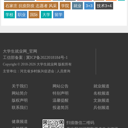
石家庄 抗疫防疫 志愿者 风采
学院
就业
3+3
技术3+4
学校
职业
国际
大学
留学
大学生就业网_官网
工信部备案
|
冀ICP备2022018184号-1
Copyright © 2018-2026 大学生就业网 版权所有
主管单位：河北省乡村振兴促进会
|
人员查询
关于我们
网站公告
就业频道
网站简介
特别声明
名校频道
版权声明
温馨提醒
文旅频道
联系我们
投递简历
兵创频道
健康频道
扫描微信二维码