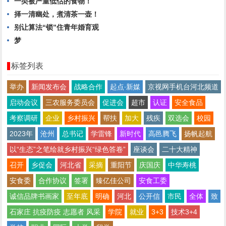
一类被严重低估的食物！
择一清幽处，煮清茶一壶！
别让算法“锁”住青年婚育观
梦
标签列表
举办
新闻发布会
战略合作
起点∙新媒
京视网手机台河北频道
启动会议
三农服务委员会
促进会
超市
认证
安全食品
考察调研
企业
乡村振兴
帮扶
加大
残疾
双选会
校园
2023年
沧州
总书记
学雷锋
新时代
高邑腾飞
扬帆起航
以“生态”之笔绘就乡村振兴“绿色答卷”
座谈会
二十大精神
召开
乡促会
河北省
采摘
重阳节
庆国庆
中华寿桃
安食委
合作协议
签署
臻亿佳公司
安食工委
诚信品牌书画家
至年底
明确
河北
公开信
市民
全体
致
石家庄 抗疫防疫 志愿者 风采
学院
就业
3+3
技术3+4