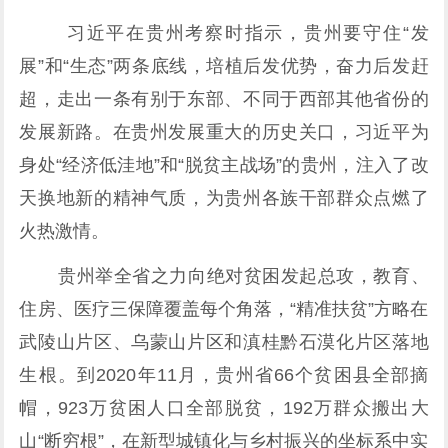
习近平在贵州考察时指示，贵州要守住“发
展”和“生态”两条底线，培植后发优势，奋力后发赶
超，走出一条有别于东部、不同于西部其他省份的
发展新路。在贵州发展重大的历史关口，习近平为
身处“经济低洼地”和“脱贫主战场”的贵州，注入了改
天换地新的精神气质，为贵州各族干部群众点燃了
火热激情。
贵州举全省之力向绝对贫困发起总攻，教育、
住房、医疗三保障覆盖每个角落，“精准扶贫”方略在
武陵山片区、乌蒙山片区和滇桂黔石漠化片区落地
生根。到2020年11月，贵州省66个贫困县全部摘
帽，923万贫困人口全部脱贫，192万群众搬出大
山“断穷根”，在新型城镇化与乡村振兴的坐标系中实