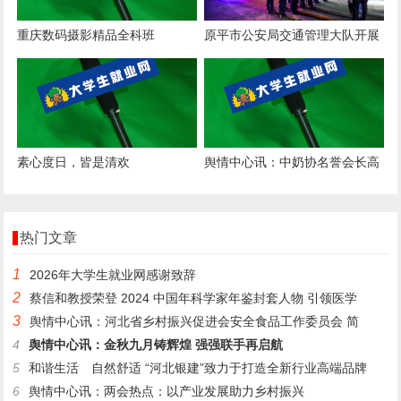
重庆数码摄影精品全科班
原平市公安局交通管理大队开展
货车超限超载专项整治，筑牢道
路交
素心度日，皆是清欢
舆情中心讯：中奶协名誉会长高
鸿宾：立足当前、着眼长远、谋
定而
热门文章
1
2026年大学生就业网感谢致辞
2
蔡信和教授荣登 2024 中国年科学家年鉴封套人物 引领医学
3
舆情中心讯：河北省乡村振兴促进会安全食品工作委员会 简
4
舆情中心讯：金秋九月铸辉煌 强强联手再启航
5
和谐生活 自然舒适 “河北银建”致力于打造全新行业高端品牌
6
舆情中心讯：两会热点：以产业发展助力乡村振兴