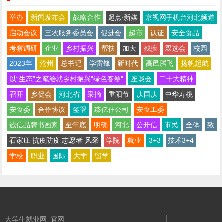
举办
新闻发布会
战略合作
起点∙新媒
京视网手机台河北频道
启动会议
三农服务委员会
促进会
超市
认证
安全食品
考察调研
企业
乡村振兴
帮扶
加大
残疾
双选会
校园
2023年
沧州
总书记
学雷锋
新时代
高邑腾飞
扬帆起航
以“生态”之笔绘就乡村振兴“绿色答卷”
座谈会
二十大精神
召开
乡促会
河北省
采摘
重阳节
庆国庆
中华寿桃
安食委
合作协议
签署
臻亿佳公司
安食工委
诚信品牌书画家
至年底
明确
河北
公开信
市民
全体
致
石家庄 抗疫防疫 志愿者 风采
学院
就业
3+3
技术3+4
学校
职业
国际
大学
留学
大学生就业网_官网