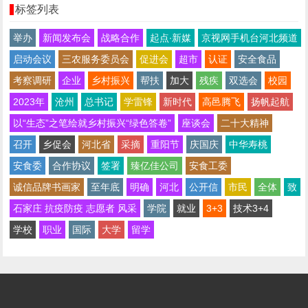
标签列表
举办
新闻发布会
战略合作
起点∙新媒
京视网手机台河北频道
启动会议
三农服务委员会
促进会
超市
认证
安全食品
考察调研
企业
乡村振兴
帮扶
加大
残疾
双选会
校园
2023年
沧州
总书记
学雷锋
新时代
高邑腾飞
扬帆起航
以“生态”之笔绘就乡村振兴“绿色答卷”
座谈会
二十大精神
召开
乡促会
河北省
采摘
重阳节
庆国庆
中华寿桃
安食委
合作协议
签署
臻亿佳公司
安食工委
诚信品牌书画家
至年底
明确
河北
公开信
市民
全体
致
石家庄 抗疫防疫 志愿者 风采
学院
就业
3+3
技术3+4
学校
职业
国际
大学
留学