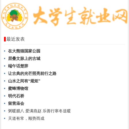
最近发表
在大熊猫国家公园
层叠文脉上的古城
端午话楚辞
让古典的光芒照亮前行之路
山水之间有“规矩”
蜜蜂博物馆
明代石桥
留营庙会
粥暖腊八 爱满燕赵 乐善行寒冬送暖
天道有常，顺势而成