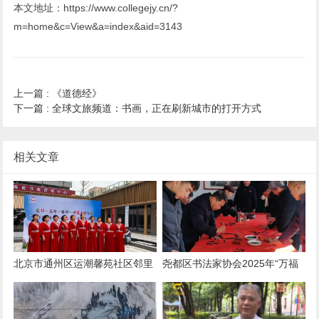
本文地址：https://www.collegejy.cn/?
m=home&c=View&a=index&aid=3143
上一篇 :
《道德经》
下一篇 :
全球文旅频道：书画，正在刷新城市的打开方式
相关文章
北京市通州区运潮馨苑社区邻里
尧都区书法家协会2025年“万福
节“聚邻里，暖人心”
迎春”公益活动———走进中碳