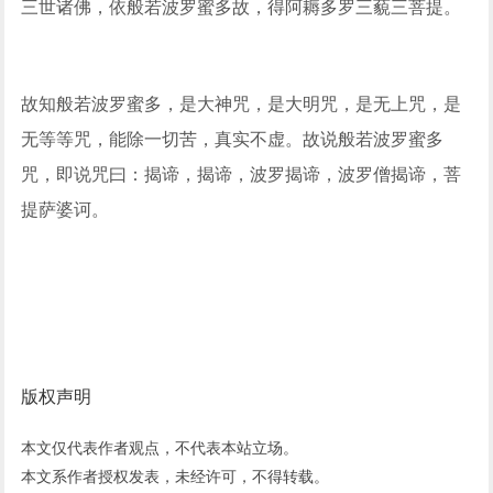
三世诸佛，依般若波罗蜜多故，得阿耨多罗三藐三菩提。
故知般若波罗蜜多，是大神咒，是大明咒，是无上咒，是
无等等咒，能除一切苦，真实不虚。故说般若波罗蜜多
咒，即说咒曰：揭谛，揭谛，波罗揭谛，波罗僧揭谛，菩
提萨婆诃。
版权声明
本文仅代表作者观点，不代表本站立场。
本文系作者授权发表，未经许可，不得转载。