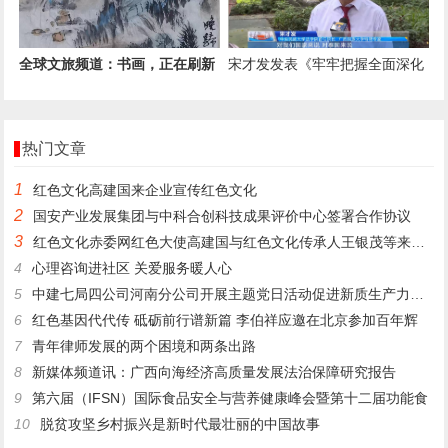
全球文旅频道：书画，正在刷新
宋才发发表《牢牢把握全面深化
城市的打开方式
改革的正确政治方向》论文
热门文章
1
​红色文化高建国来企业宣传红色文化
2
国安产业发展集团与中科合创科技成果评价中心签署合作协议
3
红色文化赤委网红色大使高建国与红色文化传承人王银茂等来登仙桥
4
心理咨询进社区 关爱服务暖人心
5
中建七局四公司河南分公司开展主题党日活动促进新质生产力发展
6
红色基因代代传 砥砺前行谱新篇 李伯祥应邀在北京参加百年辉
7
青年律师发展的两个困境和两条出路
8
新媒体频道讯：广西向海经济高质量发展法治保障研究报告
9
第六届（IFSN）国际食品安全与营养健康峰会暨第十二届功能食
10
脱贫攻坚乡村振兴是新时代最壮丽的中国故事