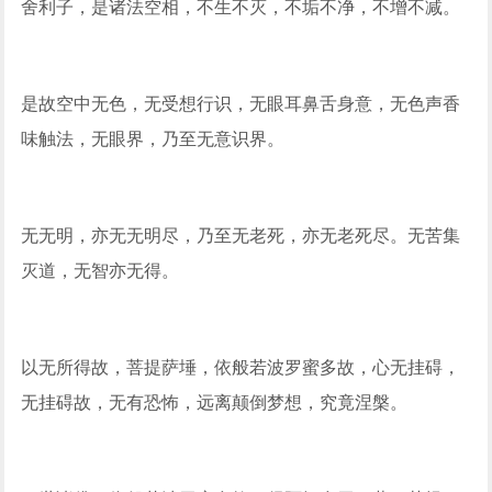
舍利子，是诸法空相，不生不灭，不垢不净，不增不减。
是故空中无色，无受想行识，无眼耳鼻舌身意，无色声香
味触法，无眼界，乃至无意识界。
无无明，亦无无明尽，乃至无老死，亦无老死尽。无苦集
灭道，无智亦无得。
以无所得故，菩提萨埵，依般若波罗蜜多故，心无挂碍，
无挂碍故，无有恐怖，远离颠倒梦想，究竟涅槃。