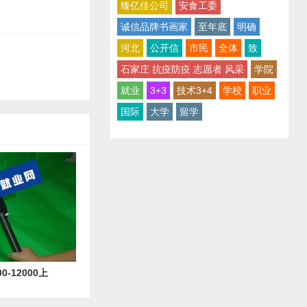
臻亿佳公司
安食工委
诚信品牌书画家
至年底
明确
河北
公开信
市民
全体
致
石家庄 抗疫防疫 志愿者 风采
学院
就业
3+3
技术3+4
学校
职业
国际
大学
留学
-12000上