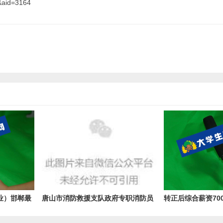
&aid=3164
业）邯郸最
唐山市消防救援支队政府专职消防员
转正后综合薪资7000
招聘公告