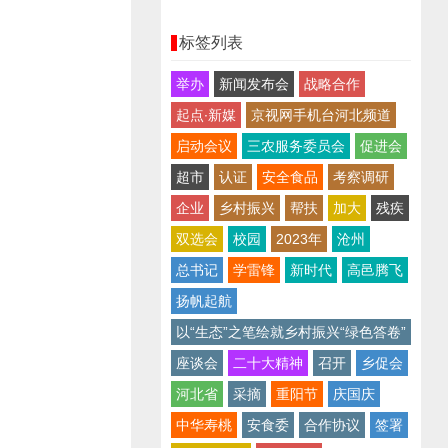
标签列表
举办
新闻发布会
战略合作
起点∙新媒
京视网手机台河北频道
启动会议
三农服务委员会
促进会
超市
认证
安全食品
考察调研
企业
乡村振兴
帮扶
加大
残疾
双选会
校园
2023年
沧州
总书记
学雷锋
新时代
高邑腾飞
扬帆起航
以“生态”之笔绘就乡村振兴“绿色答卷”
座谈会
二十大精神
召开
乡促会
河北省
采摘
重阳节
庆国庆
中华寿桃
安食委
合作协议
签署