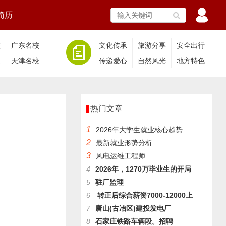
简历
校
广东名校
文化传承
旅游分享
安全出行
校
天津名校
传递爱心
自然风光
地方特色
热门文章
1
2026年大学生就业核心趋势
2
最新就业形势分析
3
风电运维工程师
4
2026年，1270万毕业生的开局
5
驻厂监理
6
转正后综合薪资7000-12000上
7
唐山(古冶区)建投发电厂
8
石家庄铁路车辆段。招聘