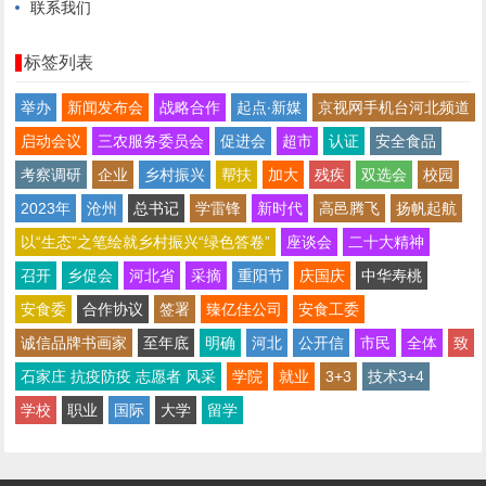
联系我们
标签列表
举办
新闻发布会
战略合作
起点∙新媒
京视网手机台河北频道
启动会议
三农服务委员会
促进会
超市
认证
安全食品
考察调研
企业
乡村振兴
帮扶
加大
残疾
双选会
校园
2023年
沧州
总书记
学雷锋
新时代
高邑腾飞
扬帆起航
以“生态”之笔绘就乡村振兴“绿色答卷”
座谈会
二十大精神
召开
乡促会
河北省
采摘
重阳节
庆国庆
中华寿桃
安食委
合作协议
签署
臻亿佳公司
安食工委
诚信品牌书画家
至年底
明确
河北
公开信
市民
全体
致
石家庄 抗疫防疫 志愿者 风采
学院
就业
3+3
技术3+4
学校
职业
国际
大学
留学