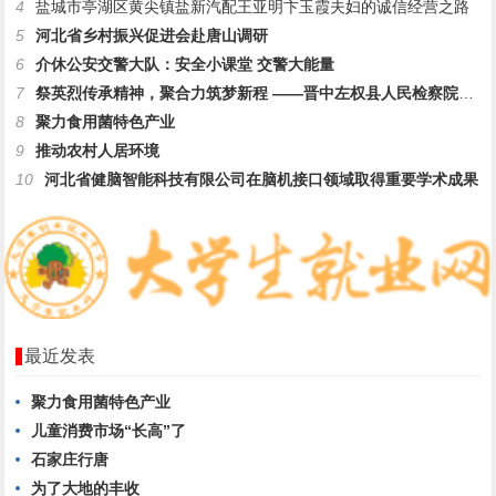
4
盐城市亭湖区黄尖镇盐新汽配王亚明卞玉霞夫妇的诚信经营之路
5
河北省乡村振兴促进会赴唐山调研
6
介休公安交警大队：安全小课堂 交警大能量
7
祭英烈传承精神，聚合力筑梦新程 ——晋中左权县人民检察院开展
8
聚力食用菌特色产业
9
推动农村人居环境
10
河北省健脑智能科技有限公司在脑机接口领域取得重要学术成果
最近发表
聚力食用菌特色产业
儿童消费市场“长高”了
石家庄行唐
为了大地的丰收