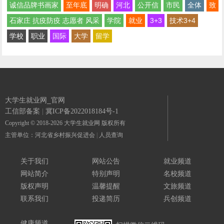
诚信品牌书画家
至年底
明确
河北
公开信
市民
全体
致
石家庄 抗疫防疫 志愿者 风采
学院
就业
3+3
技术3+4
学校
职业
国际
大学
留学
大学生就业网_官网
工信部备案
|
冀ICP备2022018184号-1
Copyright © 2018-2026 大学生就业网 版权所有
主管单位：河北省乡村振兴促进会
|
人员查询
关于我们
网站公告
就业频道
网站简介
特别声明
名校频道
版权声明
温馨提醒
文旅频道
联系我们
投递简历
兵创频道
健康频道