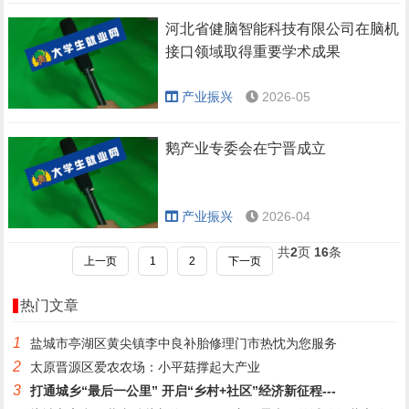
河北省健脑智能科技有限公司在脑机
接口领域取得重要学术成果
产业振兴
2026-05
鹅产业专委会在宁晋成立
产业振兴
2026-04
共
2
页
16
条
上一页
1
2
下一页
热门文章
1
盐城市亭湖区黄尖镇李中良补胎修理门市热忱为您服务
2
太原晋源区爱农农场：小平菇撑起大产业
3
打通城乡“最后一公里” 开启“乡村+社区”经济新征程---