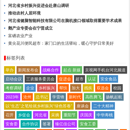
河北省乡村振兴促进会赴唐山调研
推动农村人居环境
河北省健脑智能科技有限公司在脑机接口领域取得重要学术成果
鹅产业专委会在宁晋成立
富硒农业产业
黄尖花川便民超市：家门口的生活驿站，暖心守护日常美好
标签列表
举办
新闻发布会
战略合作
起点∙新媒
京视网手机台河北频道
启动会议
三农服务委员会
促进会
超市
认证
安全食品
考察调研
企业
乡村振兴
帮扶
加大
残疾
双选会
校园
2023年
沧州
总书记
学雷锋
新时代
高邑腾飞
扬帆起航
以“生态”之笔绘就乡村振兴“绿色答卷”
座谈会
二十大精神
召开
乡促会
河北省
采摘
重阳节
庆国庆
中华寿桃
安食委
合作协议
签署
臻亿佳公司
安食工委