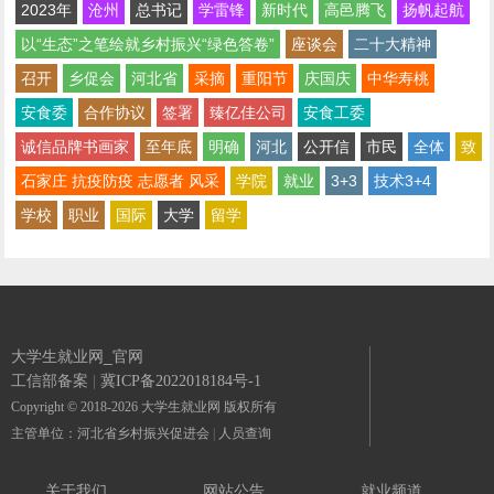
2023年
沧州
总书记
学雷锋
新时代
高邑腾飞
扬帆起航
以“生态”之笔绘就乡村振兴“绿色答卷”
座谈会
二十大精神
召开
乡促会
河北省
采摘
重阳节
庆国庆
中华寿桃
安食委
合作协议
签署
臻亿佳公司
安食工委
诚信品牌书画家
至年底
明确
河北
公开信
市民
全体
致
石家庄 抗疫防疫 志愿者 风采
学院
就业
3+3
技术3+4
学校
职业
国际
大学
留学
大学生就业网_官网
工信部备案
|
冀ICP备2022018184号-1
Copyright © 2018-2026 大学生就业网 版权所有
主管单位：河北省乡村振兴促进会
|
人员查询
关于我们
网站公告
就业频道