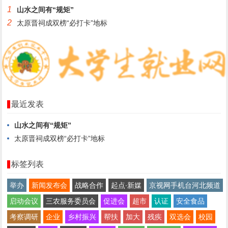
1
山水之间有“规矩”
2
太原晋祠成双榜“必打卡”地标
最近发表
山水之间有“规矩”
太原晋祠成双榜“必打卡”地标
标签列表
举办
新闻发布会
战略合作
起点∙新媒
京视网手机台河北频道
启动会议
三农服务委员会
促进会
超市
认证
安全食品
考察调研
企业
乡村振兴
帮扶
加大
残疾
双选会
校园