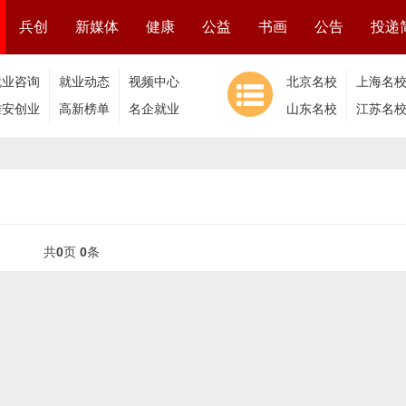
兵创
新媒体
健康
公益
书画
公告
投递
就业咨询
就业动态
视频中心
北京名校
上海名
雄安创业
高新榜单
名企就业
山东名校
江苏名
共
0
页
0
条