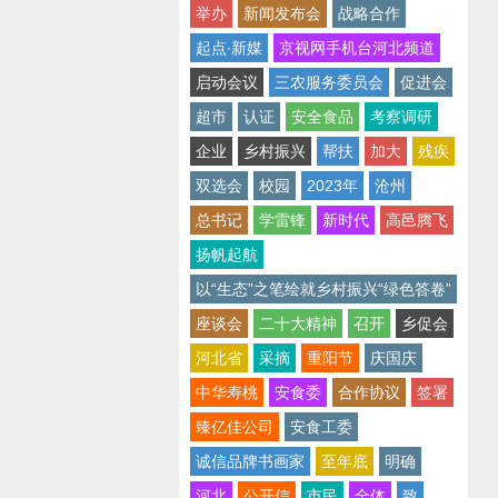
举办
新闻发布会
战略合作
起点∙新媒
京视网手机台河北频道
启动会议
三农服务委员会
促进会
超市
认证
安全食品
考察调研
企业
乡村振兴
帮扶
加大
残疾
双选会
校园
2023年
沧州
总书记
学雷锋
新时代
高邑腾飞
扬帆起航
以“生态”之笔绘就乡村振兴“绿色答卷”
座谈会
二十大精神
召开
乡促会
河北省
采摘
重阳节
庆国庆
中华寿桃
安食委
合作协议
签署
臻亿佳公司
安食工委
诚信品牌书画家
至年底
明确
河北
公开信
市民
全体
致