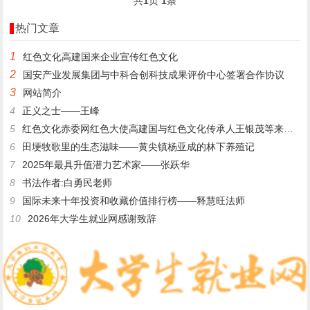
共
1
页
1
条
热门文章
1
​红色文化高建国来企业宣传红色文化
2
国安产业发展集团与中科合创科技成果评价中心签署合作协议
3
网站简介
4
正义之士——王峰
5
红色文化赤委网红色大使高建国与红色文化传承人王银茂等来登仙桥
6
田埂牧歌里的生态滋味——黄尖镇杨亚成的林下养殖记
7
2025年最具升值潜力艺术家——张跃华
8
书法作者:白勇民老师
9
国际未来十年投资和收藏价值排行榜——释慧旺法师
10
2026年大学生就业网感谢致辞