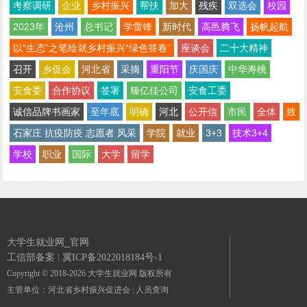
考察调研
企业
乡村振兴
帮扶
加大
残疾
双选会
校园
2023年
沧州
总书记
学雷锋
新时代
高邑腾飞
扬帆起航
以“生态”之笔绘就乡村振兴“绿色答卷”
座谈会
二十大精神
召开
乡促会
河北省
采摘
重阳节
庆国庆
中华寿桃
安食委
合作协议
签署
臻亿佳公司
安食工委
诚信品牌书画家
至年底
明确
河北
公开信
市民
全体
致
石家庄 抗疫防疫 志愿者 风采
学院
就业
3+3
技术3+4
学校
职业
国际
大学
留学
大学生就业网_官网
工信部备案
|
冀ICP备2022018184号-1
Copyright © 2018-2026 大学生就业网 版权所有
主管单位：河北省乡村振兴促进会
|
人员查询