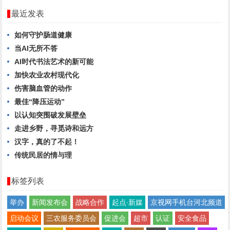
最近发表
如何守护肠道健康
当AI无所不答
AI时代书法艺术的新可能
加快农业农村现代化
伤害脑血管的动作
最佳“降压运动”
以认知突围破发展壁垒
走进乡野，寻觅诗和远方
汉字，真的了不起！
传统民居的情与理
标签列表
举办
新闻发布会
战略合作
起点∙新媒
京视网手机台河北频道
启动会议
三农服务委员会
促进会
超市
认证
安全食品