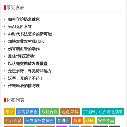
最近发表
如何守护肠道健康
当AI无所不答
AI时代书法艺术的新可能
加快农业农村现代化
伤害脑血管的动作
最佳“降压运动”
以认知突围破发展壁垒
走进乡野，寻觅诗和远方
汉字，真的了不起！
传统民居的情与理
标签列表
举办
新闻发布会
战略合作
起点∙新媒
京视网手机台河北频道
启动会议
三农服务委员会
促进会
超市
认证
安全食品