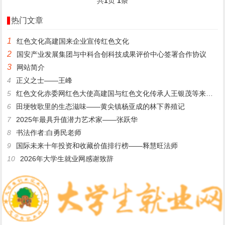
共
1
页
1
条
热门文章
1
​红色文化高建国来企业宣传红色文化
2
国安产业发展集团与中科合创科技成果评价中心签署合作协议
3
网站简介
4
正义之士——王峰
5
红色文化赤委网红色大使高建国与红色文化传承人王银茂等来登仙桥
6
田埂牧歌里的生态滋味——黄尖镇杨亚成的林下养殖记
7
2025年最具升值潜力艺术家——张跃华
8
书法作者:白勇民老师
9
国际未来十年投资和收藏价值排行榜——释慧旺法师
10
2026年大学生就业网感谢致辞