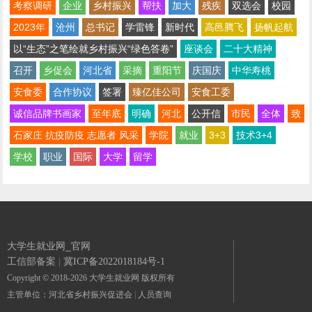
考察调研
企业
乡村振兴
帮扶
加大
残疾
双选会
校园
2023年
沧州
总书记
学雷锋
新时代
高邑腾飞
扬帆起航
以“生态”之笔绘就乡村振兴“绿色答卷”
座谈会
二十大精神
召开
乡促会
河北省
采摘
重阳节
庆国庆
中华寿桃
安食委
合作协议
签署
臻亿佳公司
安食工委
诚信品牌书画家
至年底
明确
河北
公开信
市民
全体
致
石家庄 抗疫防疫 志愿者 风采
学院
就业
3+3
技术3+4
学校
职业
国际
大学
留学
大学生就业网_官网
工信部备案
|
冀ICP备2022018184号-1
Copyright © 2018-2026 大学生就业网 版权所有
主管单位：河北省乡村振兴促进会
|
人员查询