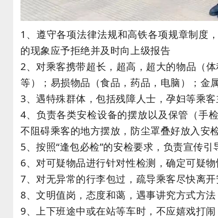
1、遵守各项法律法规和高铁各项规章制度
的现象应予拒绝并及时向上级报告
2、对乘客携带超长，超高，超大的物品（体
等）；易损物品（食品，药品，电脑）；金
3、遇特殊群体，包括残障人士，孕妇等乘客
4、负责各类安检设备的摆放以及保管（手
不阻碍乘客的地方摆放，防尘罩叠好放入安
5、按照“逢包必检”的安检要求，负责宣传
6、对可疑物品进行针对性检测，确定可疑
7、对无异常的行李包过，疏导乘客尽快离开
8、文明值岗，态度和蔼，遇事讲究方式方法
9、上下班途中或在站等车时，不应嬉戏打