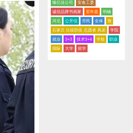
臻亿佳公司
安食工委
诚信品牌书画家
至年底
明确
河北
公开信
市民
全体
致
石家庄 抗疫防疫 志愿者 风采
学院
就业
3+3
技术3+4
学校
职业
国际
大学
留学