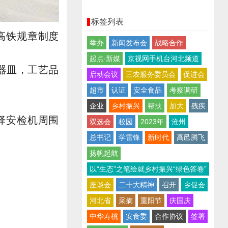
标签列表
高铁规章制度
举办
新闻发布会
战略合作
起点∙新媒
京视网手机台河北频道
器皿，工艺品
启动会议
三农服务委员会
促进会
超市
认证
安全食品
考察调研
企业
乡村振兴
帮扶
加大
残疾
择安检机周围
双选会
校园
2023年
沧州
总书记
学雷锋
新时代
高邑腾飞
扬帆起航
以“生态”之笔绘就乡村振兴“绿色答卷”
座谈会
二十大精神
召开
乡促会
河北省
采摘
重阳节
庆国庆
中华寿桃
安食委
合作协议
签署