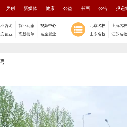
兵创
新媒体
健康
公益
书画
公告
投递
就业咨询
就业动态
视频中心
北京名校
上海名
雄安创业
高新榜单
名企就业
山东名校
江苏名
聘