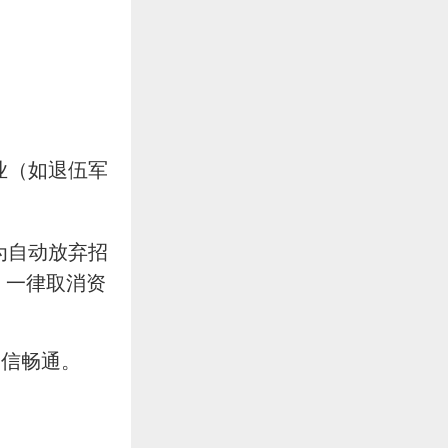
业（如退伍军
为自动放弃招
，一律取消资
通信畅通。
！