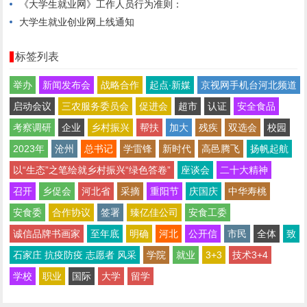
《大学生就业网》工作人员行为准则：
大学生就业创业网上线通知
标签列表
举办
新闻发布会
战略合作
起点∙新媒
京视网手机台河北频道
启动会议
三农服务委员会
促进会
超市
认证
安全食品
考察调研
企业
乡村振兴
帮扶
加大
残疾
双选会
校园
2023年
沧州
总书记
学雷锋
新时代
高邑腾飞
扬帆起航
以“生态”之笔绘就乡村振兴“绿色答卷”
座谈会
二十大精神
召开
乡促会
河北省
采摘
重阳节
庆国庆
中华寿桃
安食委
合作协议
签署
臻亿佳公司
安食工委
诚信品牌书画家
至年底
明确
河北
公开信
市民
全体
致
石家庄 抗疫防疫 志愿者 风采
学院
就业
3+3
技术3+4
学校
职业
国际
大学
留学