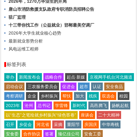
2026年，1270万毕业生的开局
唐山市消防救援支队政府专职消防员招聘公告
驻厂监理
十三带你找工作（公益就业）邯郸最美空调厂
2026年大学生就业核心趋势
最新就业形势分析
风电运维工程师
标签列表
举办
新闻发布会
战略合作
起点∙新媒
京视网手机台河北频道
启动会议
三农服务委员会
促进会
超市
认证
安全食品
考察调研
企业
乡村振兴
帮扶
加大
残疾
双选会
校园
2023年
沧州
总书记
学雷锋
新时代
高邑腾飞
扬帆起航
以“生态”之笔绘就乡村振兴“绿色答卷”
座谈会
二十大精神
召开
乡促会
河北省
采摘
重阳节
庆国庆
中华寿桃
安食委
合作协议
签署
臻亿佳公司
安食工委