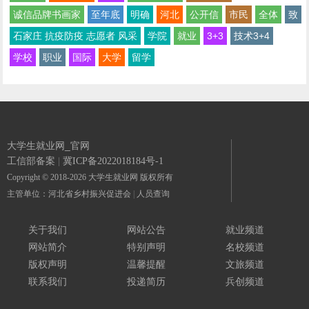
诚信品牌书画家
至年底
明确
河北
公开信
市民
全体
致
石家庄 抗疫防疫 志愿者 风采
学院
就业
3+3
技术3+4
学校
职业
国际
大学
留学
大学生就业网_官网
工信部备案
|
冀ICP备2022018184号-1
Copyright © 2018-2026 大学生就业网 版权所有
主管单位：河北省乡村振兴促进会
|
人员查询
关于我们
网站公告
就业频道
网站简介
特别声明
名校频道
版权声明
温馨提醒
文旅频道
联系我们
投递简历
兵创频道