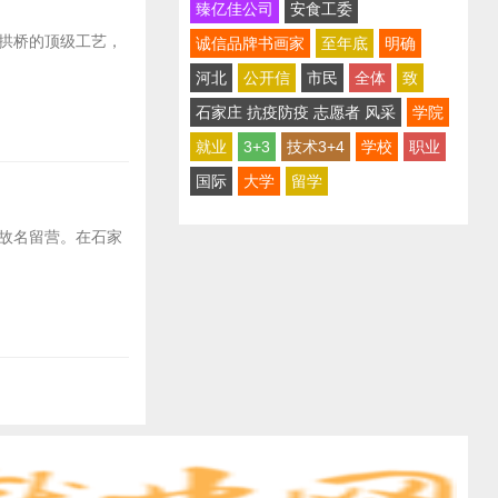
臻亿佳公司
安食工委
拱桥的顶级工艺，
诚信品牌书画家
至年底
明确
河北
公开信
市民
全体
致
石家庄 抗疫防疫 志愿者 风采
学院
就业
3+3
技术3+4
学校
职业
国际
大学
留学
故名留营。在石家