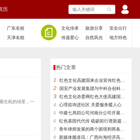
简历
校
广东名校
文化传承
旅游分享
安全出行
校
天津名校
传递爱心
自然风光
地方特色
热门文章
1
​红色文化高建国来企业宣传红色文化
2
国安产业发展集团与中科合创科技成果评价中心签署合作协议
3
红色文化赤委网红色大使高建国与红色文化传承人王银茂等来登仙桥
着生机的绿里，一
4
心理咨询进社区 关爱服务暖人心
5
中建七局四公司河南分公司开展主题党日活动促进新质生产力发展
6
红色基因代代传 砥砺前行谱新篇 李伯祥应邀在北京参加百年辉
7
青年律师发展的两个困境和两条出路
8
新媒体频道讯：广西向海经济高质量发展法治保障研究报告