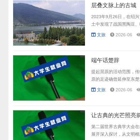
层叠文脉上的古城
2023年9月26日，
土中发现了战国黑陶豆、
文旅
2026-06
端午话楚辞
提起屈原的活动范围，传
原的足迹确曾延伸至东楚
文旅
2026-06
让古典的光芒照亮
第二届世界古典学大会在
展开深入探讨，从文明根