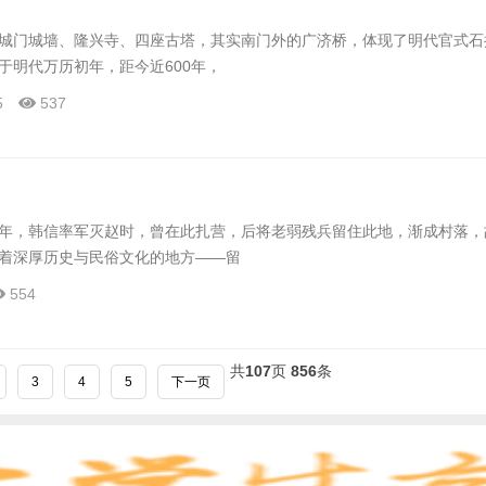
城门城墙、隆兴寺、四座古塔，其实南门外的广济桥，体现了明代官式石
于明代万历初年，距今近600年，
5
537
年，韩信率军灭赵时，曾在此扎营，后将老弱残兵留住此地，渐成村落，
着深厚历史与民俗文化的地方——留
554
共
107
页
856
条
3
4
5
下一页