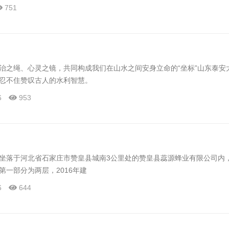
751
治之绳、心灵之镜，共同构成我们在山水之间安身立命的“坐标”山东泰安
忍不住赞叹古人的水利智慧。
6
953
坐落于河北省石家庄市赞皇县城南3公里处的赞皇县蕊源蜂业有限公司内，
第一部分为两层，2016年建
6
644