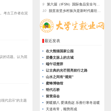
9
第六届（IFSN）国际食品安全与营养健康峰会暨第十二届功能食
10
脱贫攻坚乡村振兴是新时代最壮丽的中国故事
材。考古工作者在泥
最近发表
在大熊猫国家公园
议的话题。认为屈
层叠文脉上的古城
端午话楚辞
让古典的光芒照亮前行之路
山水之间有“规矩”
蜜蜂博物馆
明代石桥
留营庙会
的现代启示”的主题
粥暖腊八 爱满燕赵 乐善行寒冬送暖
天道有常，顺势而成