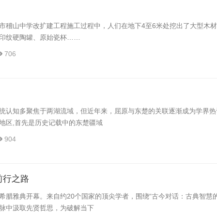
在绍兴市稽山中学改扩建工程施工过程中，人们在地下4至6米处挖出了大型木
印纹硬陶罐、原始瓷杯……
706
统认知多聚焦于两湖流域，但近年来，屈原与东楚的关联逐渐成为学界热
地区,首先是历史记载中的东楚疆域
904
前行之路
希腊雅典开幕。来自约20个国家的顶尖学者，围绕“古今对话：古典智慧
脉中汲取先贤哲思，为破解当下