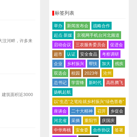
标签列表
举办
新闻发布会
战略合作
起点∙新媒
京视网手机台河北频道
大汶河畔，许多来
启动会议
三农服务委员会
促进会
超市
认证
安全食品
考察调研
企业
乡村振兴
帮扶
加大
残疾
双选会
校园
2023年
沧州
总书记
学雷锋
新时代
高邑腾飞
扬帆起航
建筑面积近3000
以“生态”之笔绘就乡村振兴“绿色答卷”
座谈会
二十大精神
召开
乡促会
河北省
采摘
重阳节
庆国庆
中华寿桃
安食委
合作协议
签署