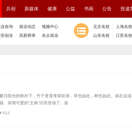
兵创
新媒体
健康
公益
书画
公告
投递
就业咨询
就业动态
视频中心
北京名校
上海名
雄安创业
高新榜单
名企就业
山东名校
江苏名
夏日阳光的映衬下，竹子更显青翠欲滴，草也如此，树也如此。就在这漾
袋、呆萌可爱的“主角”闪亮登场了。嵌
914