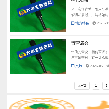
明代石桥
来正定逛古城，别只盯着
低调却震撼。广济桥始建
地方特色
2026-0
留营庙会
韩信扎营说：相传西汉初
庄市留营村，有一处承载
文旅
2026-05
上一页
1
2