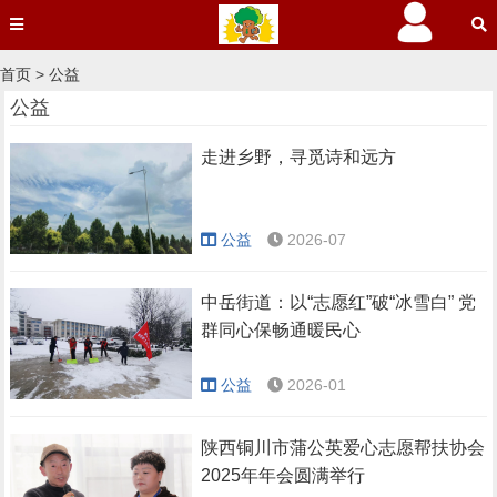
首页
>
公益
公益
走进乡野，寻觅诗和远方
公益
2026-07
中岳街道：以“志愿红”破“冰雪白” 党
群同心保畅通暖民心
公益
2026-01
陕西铜川市蒲公英爱心志愿帮扶协会
2025年年会圆满举行