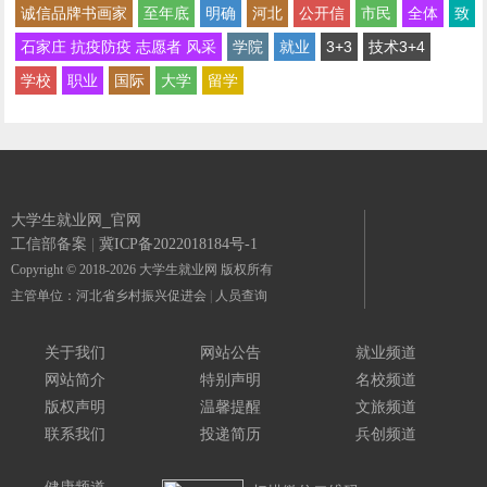
诚信品牌书画家
至年底
明确
河北
公开信
市民
全体
致
石家庄 抗疫防疫 志愿者 风采
学院
就业
3+3
技术3+4
学校
职业
国际
大学
留学
大学生就业网_官网
工信部备案
|
冀ICP备2022018184号-1
Copyright © 2018-2026 大学生就业网 版权所有
主管单位：河北省乡村振兴促进会
|
人员查询
关于我们
网站公告
就业频道
网站简介
特别声明
名校频道
版权声明
温馨提醒
文旅频道
联系我们
投递简历
兵创频道
健康频道