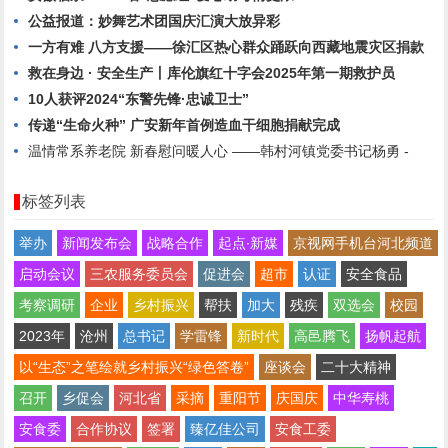
公益报道：妙舞艺术团国庆汇演大放异彩
一方有难 八方支援——徐汇区热心群众踊跃向西藏地震灾区捐款
救在身边 · 安全生产丨库伦旗红十字会2025年第一期救护员
10人获评2024“东警先锋·忠诚卫士”
传递“生命火种” 广安新年首例造血干细胞捐献完成
温情常系养老院 新春慰问暖人心 ——韩村河镇党委书记杨勇 -
标签列表
举办
新闻发布会
战略合作
起点∙新媒
京视网手机台河北频道
启动会议
三农服务委员会
促进会
超市
认证
安全食品
考察调研
企业
乡村振兴
帮扶
加大
残疾
双选会
校园
2023年
沧州
总书记
学雷锋
新时代
高邑腾飞
扬帆起航
以“生态”之笔绘就乡村振兴“绿色答卷”
座谈会
二十大精神
召开
乡促会
河北省
采摘
重阳节
庆国庆
中华寿桃
安食委
合作协议
签署
臻亿佳公司
安食工委