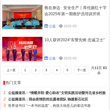
救在身边 · 安全生产丨库伦旗红十字
会2025年第一期救护员培训开班
公益
2025-03
10人获评2024“东警先锋·忠诚卫士”
公益
2025-03
共
11
页
83
上一页
1
2
3
4
5
下一页
条
热门文章
1
公益频道讯：“情暖井陉·爱心助农”文明实践活动暨河北省乡村振
2
公益频道讯：我会疫情防控志愿者团队 驰援新石社区
3
世界读书日 “一本书的温度”，构筑大病患儿的童话书屋