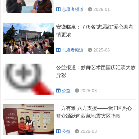
志愿者频道
2026-01
安徽临泉： 776名“志愿红”爱心助考
情更浓
志愿者频道
2025-06
公益报道：妙舞艺术团国庆汇演大放
异彩
公益
2025-03
一方有难 八方支援——徐汇区热心
群众踊跃向西藏地震灾区捐款
公益
2025-03