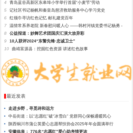
4
青岛蓝谷高新区东皋埠小学举行首届“小麦节”劳动
5
记社区书记杨帆和秦皇岛慈济救助服务中心学习党史
6
红领巾寻访红色记忆 献礼建党百年
7
温情常系养老院 新春慰问暖人心 ——韩村河镇党委书记杨勇 -
8
公益报道：妙舞艺术团国庆汇演大放异彩
9
10人获评2024“东警先锋·忠诚卫士”
10
曲靖富源县：挖掘红色资源 讲述红色故事
最近发表
走进乡野，寻觅诗和远方
中岳街道：以“志愿红”破“冰雪白” 党群同心保畅通暖民心
陕西铜川市蒲公英爱心志愿帮扶协会2025年年会圆满举行
安徽临泉： 776名“志愿红”爱心助考情更浓